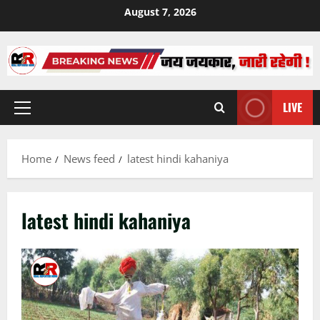
Skip
August 7, 2026
to
content
LIVE
Primary
Menu
Home
News feed
latest hindi kahaniya
latest hindi kahaniya