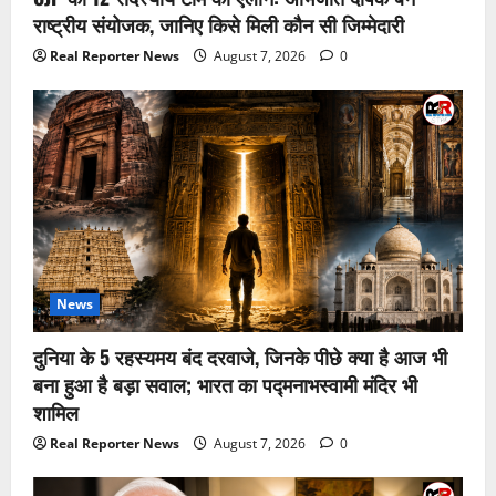
August 7, 2026
0
राष्ट्रीय संयोजक, जानिए किसे मिली कौन सी जिम्मेदारी
4
Real Reporter News
August 7, 2026
0
भावना कंठ ने रचा इतिहास, बनीं पहली महिला
‘फाइटर कॉम्बैट लीडर’; जानिए IAF की ‘टॉप
गन’ बनने की पूरी कहानी
August 7, 2026
0
5
News
दुनिया के 5 रहस्यमय बंद दरवाजे, जिनके पीछे क्या है आज भी
बना हुआ है बड़ा सवाल; भारत का पद्मनाभस्वामी मंदिर भी
शामिल
Real Reporter News
August 7, 2026
0