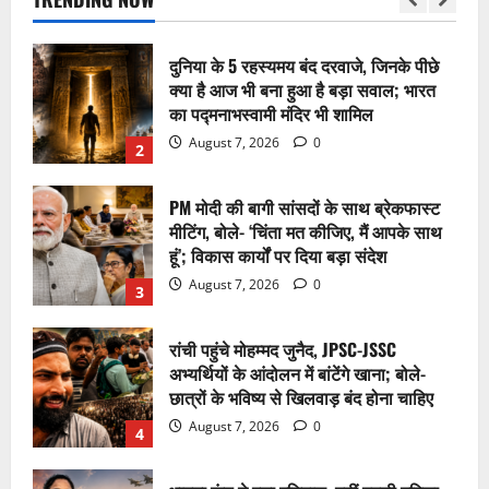
August 7, 2026
0
2
PM मोदी की बागी सांसदों के साथ ब्रेकफास्ट
मीटिंग, बोले- ‘चिंता मत कीजिए, मैं आपके साथ
हूं’; विकास कार्यों पर दिया बड़ा संदेश
August 7, 2026
0
3
रांची पहुंचे मोहम्मद जुनैद, JPSC-JSSC
अभ्यर्थियों के आंदोलन में बांटेंगे खाना; बोले-
छात्रों के भविष्य से खिलवाड़ बंद होना चाहिए
August 7, 2026
0
4
भावना कंठ ने रचा इतिहास, बनीं पहली महिला
‘फाइटर कॉम्बैट लीडर’; जानिए IAF की ‘टॉप
गन’ बनने की पूरी कहानी
August 7, 2026
0
5