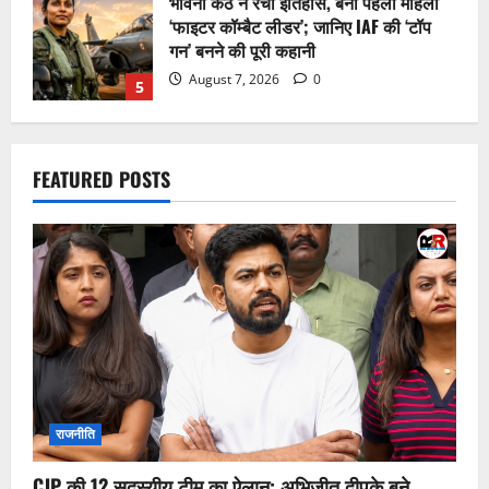
CJP की 12 सदस्यीय टीम का ऐलान: अभिजीत
दीपके बने राष्ट्रीय संयोजक, जानिए किसे मिली
कौन सी जिम्मेदारी
August 7, 2026
0
1
दुनिया के 5 रहस्यमय बंद दरवाजे, जिनके पीछे
क्या है आज भी बना हुआ है बड़ा सवाल; भारत
FEATURED POSTS
का पद्मनाभस्वामी मंदिर भी शामिल
August 7, 2026
0
2
PM मोदी की बागी सांसदों के साथ ब्रेकफास्ट
मीटिंग, बोले- ‘चिंता मत कीजिए, मैं आपके साथ
हूं’; विकास कार्यों पर दिया बड़ा संदेश
August 7, 2026
0
3
रांची पहुंचे मोहम्मद जुनैद, JPSC-JSSC
राजनीति
अभ्यर्थियों के आंदोलन में बांटेंगे खाना; बोले-
छात्रों के भविष्य से खिलवाड़ बंद होना चाहिए
CJP की 12 सदस्यीय टीम का ऐलान: अभिजीत दीपके बने