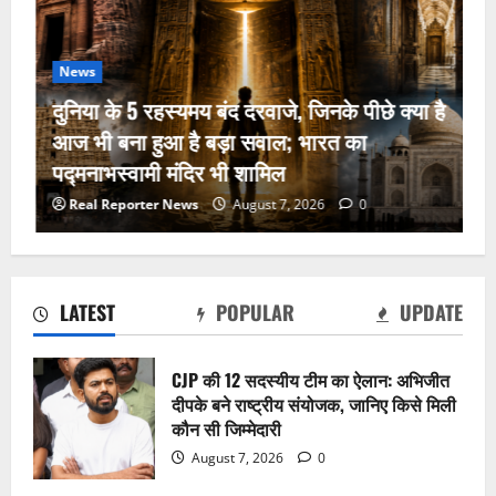
News
दुनिया के 5 रहस्यमय बंद दरवाजे, जिनके पीछे क्या है
आज भी बना हुआ है बड़ा सवाल; भारत का
पद्मनाभस्वामी मंदिर भी शामिल
दुनिया के 5 रहस्यमय बंद दरवाजे, जिनके पीछे
Real Reporter News
August 7, 2026
0
क्या है आज भी बना हुआ है बड़ा सवाल; भारत
का पद्मनाभस्वामी मंदिर भी शामिल
August 7, 2026
0
2
LATEST
POPULAR
UPDATE
PM मोदी की बागी सांसदों के साथ ब्रेकफास्ट
मीटिंग, बोले- ‘चिंता मत कीजिए, मैं आपके साथ
CJP की 12 सदस्यीय टीम का ऐलान: अभिजीत
हूं’; विकास कार्यों पर दिया बड़ा संदेश
दीपके बने राष्ट्रीय संयोजक, जानिए किसे मिली
August 7, 2026
0
3
कौन सी जिम्मेदारी
August 7, 2026
0
रांची पहुंचे मोहम्मद जुनैद, JPSC-JSSC