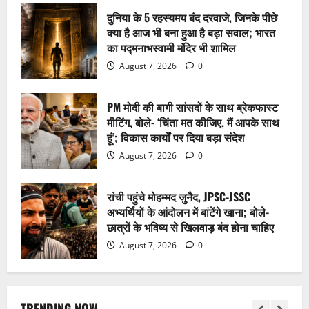
अभ्यर्थियों के आंदोलन में बांटेंगे खाना; बोले-
दुनिया के 5 रहस्यमय बंद दरवाजे, जिनके पीछे
छात्रों के भविष्य से खिलवाड़ बंद होना चाहिए
क्या है आज भी बना हुआ है बड़ा सवाल; भारत
August 7, 2026
0
4
का पद्मनाभस्वामी मंदिर भी शामिल
August 7, 2026
0
भावना कंठ ने रचा इतिहास, बनीं पहली महिला
‘फाइटर कॉम्बैट लीडर’; जानिए IAF की ‘टॉप
PM मोदी की बागी सांसदों के साथ ब्रेकफास्ट
गन’ बनने की पूरी कहानी
मीटिंग, बोले- ‘चिंता मत कीजिए, मैं आपके साथ
August 7, 2026
0
5
हूं’; विकास कार्यों पर दिया बड़ा संदेश
August 7, 2026
0
CJP की 12 सदस्यीय टीम का ऐलान: अभिजीत
दीपके बने राष्ट्रीय संयोजक, जानिए किसे मिली
रांची पहुंचे मोहम्मद जुनैद, JPSC-JSSC
कौन सी जिम्मेदारी
अभ्यर्थियों के आंदोलन में बांटेंगे खाना; बोले-
August 7, 2026
0
1
छात्रों के भविष्य से खिलवाड़ बंद होना चाहिए
August 7, 2026
0
दुनिया के 5 रहस्यमय बंद दरवाजे, जिनके पीछे
क्या है आज भी बना हुआ है बड़ा सवाल; भारत
का पद्मनाभस्वामी मंदिर भी शामिल
TRENDING NOW