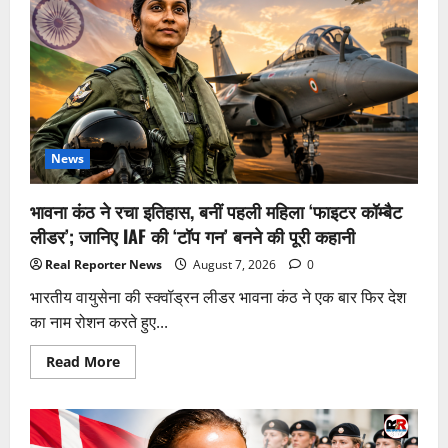
रहस्यमय
बंद
दरवाजे,
जिनके
पीछे
क्या
है
आज
भी
बना
हुआ
है
News
बड़ा
सवाल;
भारत
भावना कंठ ने रचा इतिहास, बनीं पहली महिला ‘फाइटर कॉम्बैट
का
पद्मनाभस्वामी
लीडर’; जानिए IAF की ‘टॉप गन’ बनने की पूरी कहानी
मंदिर
भी
Real Reporter News
August 7, 2026
0
शामिल
भारतीय वायुसेना की स्क्वॉड्रन लीडर भावना कंठ ने एक बार फिर देश
का नाम रोशन करते हुए...
Read
Read More
more
about
भावना
कंठ
ने
रचा