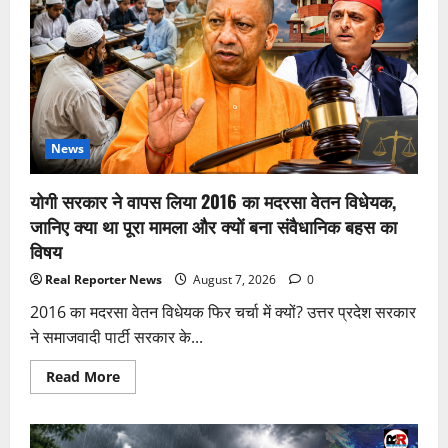
ने
जॉइन
की
सेना,
वेतन
और
भत्ते
लेने
से
किया
इनकार;
News
बनीं
नई
मिसाल
योगी सरकार ने वापस लिया 2016 का मदरसा वेतन विधेयक,
जानिए क्या था पूरा मामला और क्यों बना संवैधानिक बहस का
विषय
Real Reporter News
August 7, 2026
0
2016 का मदरसा वेतन विधेयक फिर चर्चा में क्यों? उत्तर प्रदेश सरकार
ने समाजवादी पार्टी सरकार के...
Read
Read More
more
about
योगी
सरकार
ने