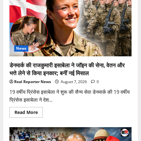
इतिहास,
बनीं
पहली
महिला
‘फाइटर
कॉम्बैट
लीडर’;
जानिए
IAF
की
‘टॉप
News
गन’
बनने
की
डेनमार्क की राजकुमारी इसाबेला ने जॉइन की सेना, वेतन और
पूरी
कहानी
भत्ते लेने से किया इनकार; बनीं नई मिसाल
Real Reporter News
August 7, 2026
0
19 वर्षीय प्रिंसेस इसाबेला ने शुरू की सैन्य सेवा डेनमार्क की 19 वर्षीय
प्रिंसेस इसाबेला ने देश...
Read
Read More
more
about
डेनमार्क
की
राजकुमारी
इसाबेला