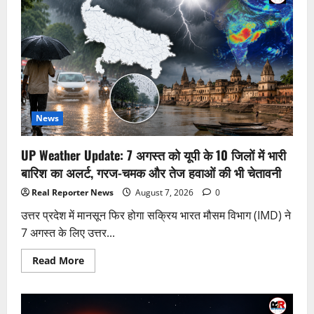
वापस
लिया
2016
का
मदरसा
वेतन
विधेयक,
जानिए
क्या
था
पूरा
मामला
News
और
क्यों
बना
UP Weather Update: 7 अगस्त को यूपी के 10 जिलों में भारी
संवैधानिक
बहस
बारिश का अलर्ट, गरज-चमक और तेज हवाओं की भी चेतावनी
का
विषय
Real Reporter News
August 7, 2026
0
उत्तर प्रदेश में मानसून फिर होगा सक्रिय भारत मौसम विभाग (IMD) ने
7 अगस्त के लिए उत्तर...
Read
Read More
more
about
UP
Weather
Update: