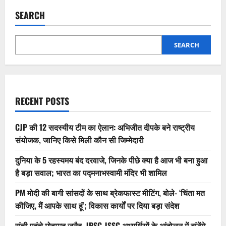
pagination
ली
6
SEARCH
जिंदगियां,
प्रतापगढ़
में
बारिश
SEARCH
बनी
काल;
एक
ही
परिवार
के
छह
लोगों
RECENT POSTS
की
दर्दनाक
मौत
CJP की 12 सदस्यीय टीम का ऐलान: अभिजीत दीपके बने राष्ट्रीय
संयोजक, जानिए किसे मिली कौन सी जिम्मेदारी
दुनिया के 5 रहस्यमय बंद दरवाजे, जिनके पीछे क्या है आज भी बना हुआ
है बड़ा सवाल; भारत का पद्मनाभस्वामी मंदिर भी शामिल
PM मोदी की बागी सांसदों के साथ ब्रेकफास्ट मीटिंग, बोले- ‘चिंता मत
कीजिए, मैं आपके साथ हूं’; विकास कार्यों पर दिया बड़ा संदेश
रांची पहुंचे मोहम्मद जुनैद, JPSC-JSSC अभ्यर्थियों के आंदोलन में बांटेंगे