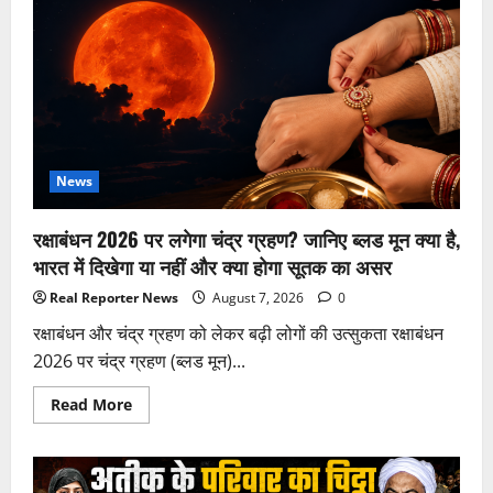
7
अगस्त
को
यूपी
के
10
जिलों
में
भारी
बारिश
का
अलर्ट,
News
गरज-
चमक
और
रक्षाबंधन 2026 पर लगेगा चंद्र ग्रहण? जानिए ब्लड मून क्या है,
तेज
हवाओं
भारत में दिखेगा या नहीं और क्या होगा सूतक का असर
की
भी
Real Reporter News
August 7, 2026
0
चेतावनी
रक्षाबंधन और चंद्र ग्रहण को लेकर बढ़ी लोगों की उत्सुकता रक्षाबंधन
2026 पर चंद्र ग्रहण (ब्लड मून)...
Read
Read More
more
about
रक्षाबंधन
2026
पर