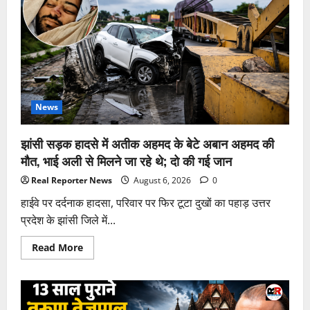
आपराधिक
रिकॉर्ड:
पांच
बेटों
में
चार
पर
दर्ज
रहे
मुकदमे,
अबान
News
की
मौत
के
झांसी सड़क हादसे में अतीक अहमद के बेटे अबान अहमद की
बाद
फिर
मौत, भाई अली से मिलने जा रहे थे; दो की गई जान
चर्चा
में
Real Reporter News
August 6, 2026
0
परिवार
हाईवे पर दर्दनाक हादसा, परिवार पर फिर टूटा दुखों का पहाड़ उत्तर
प्रदेश के झांसी जिले में...
Read
Read More
more
about
झांसी
सड़क
हादसे
में