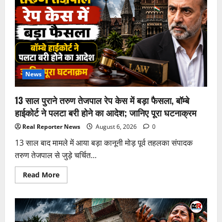
अतीक
अहमद
के
बेटे
अबान
अहमद
की
मौत,
भाई
अली
से
News
मिलने
जा
रहे
13 साल पुराने तरुण तेजपाल रेप केस में बड़ा फैसला, बॉम्बे
थे;
दो
हाईकोर्ट ने पलटा बरी होने का आदेश; जानिए पूरा घटनाक्रम
की
गई
Real Reporter News
August 6, 2026
0
जान
13 साल बाद मामले में आया बड़ा कानूनी मोड़ पूर्व तहलका संपादक
तरुण तेजपाल से जुड़े चर्चित...
Read
Read More
more
about
13
साल
पुराने
तरुण