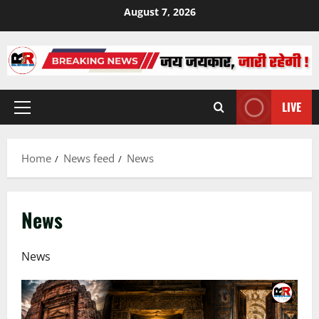
Skip
August 7, 2026
to
content
LIVE
Primary
Menu
Home
News feed
News
News
News