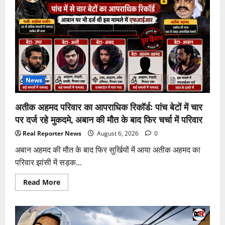
लगेगा
चंद्र
ग्रहण?
जानिए
ब्लड
मून
क्या
है,
भारत
में
दिखेगा
या
News
नहीं
और
क्या
अतीक अहमद परिवार का आपराधिक रिकॉर्ड: पांच बेटों में चार
होगा
सूतक
पर दर्ज रहे मुकदमे, अबान की मौत के बाद फिर चर्चा में परिवार
का
असर
Real Reporter News
August 6, 2026
0
अबान अहमद की मौत के बाद फिर सुर्खियों में आया अतीक अहमद का
परिवार झांसी में सड़क...
Read
Read More
more
about
अतीक
अहमद
परिवार
का