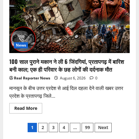
तेजपाल
रेप
केस
में
बड़ा
फैसला,
बॉम्बे
हाईकोर्ट
ने
पलटा
बरी
News
होने
का
आदेश;
100 साल पुराने मकान ने ली 6 जिंदगियां, प्रतापगढ़ में बारिश
जानिए
पूरा
बनी काल; एक ही परिवार के छह लोगों की दर्दनाक मौत
घटनाक्रम
Real Reporter News
August 6, 2026
0
मानसून के बीच उत्तर प्रदेश से आई दिल दहला देने वाली खबर उत्तर
प्रदेश के प्रतापगढ़ जिले...
Read
Read More
more
about
100
Posts
साल
1
2
3
4
…
99
Next
पुराने
मकान
ने