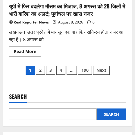
बड़ी
यूपी में फिर बदलेगा मौसम का मिजाज, 8 अगस्त को 28 जिलों में
चर्चा
भारी बारिश का अलर्ट; पूर्वांचल पर खास नजर
Real Reporter News
August 8, 2026
0
लखनऊ। उत्तर प्रदेश में मानसून एक बार फिर सक्रिय होता नजर आ
रहा है। 8 अगस्त को...
Read
Read More
more
about
यूपी
Posts
में
1
2
3
4
…
190
Next
फिर
बदलेगा
pagination
मौसम
का
मिजाज,
8
SEARCH
अगस्त
को
28
जिलों
में
SEARCH
भारी
बारिश
का
अलर्ट;