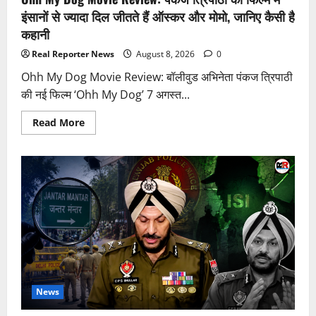
पूरा
इंसानों से ज्यादा दिल जीतते हैं ऑस्कर और मोमो, जानिए कैसी है
मामला
कहानी
Real Reporter News
August 8, 2026
0
Ohh My Dog Movie Review: बॉलीवुड अभिनेता पंकज त्रिपाठी
की नई फिल्म ‘Ohh My Dog’ 7 अगस्त...
Read
Read More
more
about
Ohh
My
Dog
Movie
Review:
पंकज
त्रिपाठी
की
फिल्म
में
इंसानों
से
ज्यादा
दिल
जीतते
News
हैं
ऑस्कर