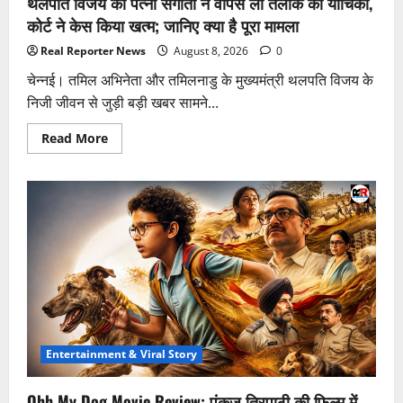
थलपति विजय की पत्नी संगीता ने वापस ली तलाक की याचिका,
मिली
डिग्री
कोर्ट ने केस किया खत्म; जानिए क्या है पूरा मामला
Real Reporter News
August 8, 2026
0
चेन्नई। तमिल अभिनेता और तमिलनाडु के मुख्यमंत्री थलपति विजय के
निजी जीवन से जुड़ी बड़ी खबर सामने...
Read
Read More
more
about
थलपति
विजय
की
पत्नी
संगीता
ने
वापस
ली
तलाक
की
याचिका,
कोर्ट
ने
केस
किया
Entertainment & Viral Story
खत्म;
जानिए
क्या
Ohh My Dog Movie Review: पंकज त्रिपाठी की फिल्म में
है