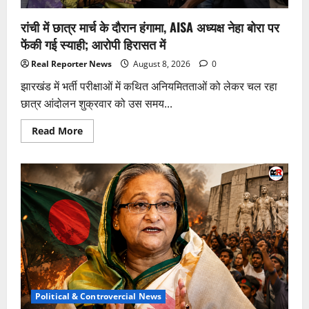
CP
गुरप्रीत
रांची में छात्र मार्च के दौरान हंगामा, AISA अध्यक्ष नेहा बोरा पर
भुल्लर
हटाए
फेंकी गई स्याही; आरोपी हिरासत में
गए
Real Reporter News
August 8, 2026
0
झारखंड में भर्ती परीक्षाओं में कथित अनियमितताओं को लेकर चल रहा
छात्र आंदोलन शुक्रवार को उस समय...
Read
Read More
more
about
रांची
में
छात्र
मार्च
के
दौरान
हंगामा,
AISA
अध्यक्ष
नेहा
बोरा
पर
फेंकी
गई
स्याही;
Political & Controvercial News
आरोपी