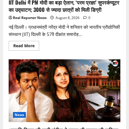
IIT Delhi में PM मोदी का बड़ा ऐलान, ‘परम प्रज्ञा’ सुपरकंप्यूटर
इंतजाम
का उद्घाटन; 3000 से ज्यादा छात्रों को मिली डिग्री
Real Reporter News
August 8, 2026
0
नई दिल्ली। प्रधानमंत्री नरेंद्र मोदी ने शनिवार को भारतीय प्रौद्योगिकी
संस्थान (IIT) दिल्ली के 57वें दीक्षांत समारोह...
Read
Read More
more
about
IIT
Delhi
में
PM
मोदी
का
बड़ा
ऐलान,
‘परम
प्रज्ञा’
सुपरकंप्यूटर
का
उद्घाटन;
3000
से
News
ज्यादा
छात्रों
को