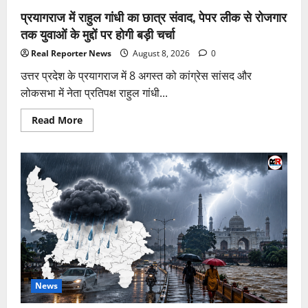
चर्चा
प्रयागराज में राहुल गांधी का छात्र संवाद, पेपर लीक से रोजगार
में
तक युवाओं के मुद्दों पर होगी बड़ी चर्चा
Real Reporter News
August 8, 2026
0
उत्तर प्रदेश के प्रयागराज में 8 अगस्त को कांग्रेस सांसद और
लोकसभा में नेता प्रतिपक्ष राहुल गांधी...
Read
Read More
more
about
प्रयागराज
में
राहुल
गांधी
का
छात्र
संवाद,
पेपर
लीक
से
रोजगार
तक
युवाओं
के
मुद्दों
News
पर
होगी