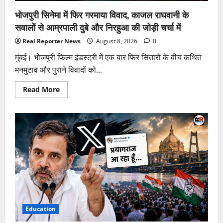
कोशिश
का
भोजपुरी सिनेमा में फिर गरमाया विवाद, काजल राघवानी के
आरोप
सवालों से आम्रपाली दुबे और निरहुआ की जोड़ी चर्चा में
Real Reporter News
August 8, 2026
0
मुंबई। भोजपुरी फिल्म इंडस्ट्री में एक बार फिर सितारों के बीच कथित
मनमुटाव और पुराने विवादों को...
Read
Read More
more
about
भोजपुरी
सिनेमा
में
फिर
गरमाया
विवाद,
काजल
राघवानी
के
सवालों
से
आम्रपाली
दुबे
और
निरहुआ
Education
की
जोड़ी