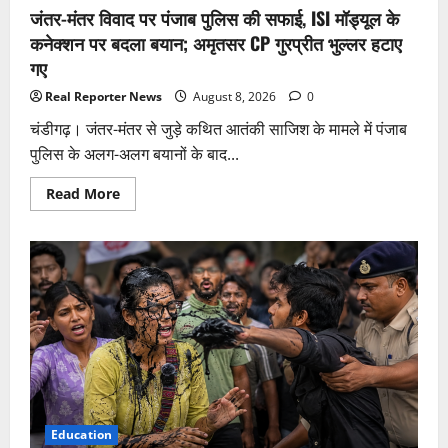
और
जंतर-मंतर विवाद पर पंजाब पुलिस की सफाई, ISI मॉड्यूल के
मोमो,
जानिए
कनेक्शन पर बदला बयान; अमृतसर CP गुरप्रीत भुल्लर हटाए
कैसी
है
गए
कहानी
Real Reporter News
August 8, 2026
0
चंडीगढ़। जंतर-मंतर से जुड़े कथित आतंकी साजिश के मामले में पंजाब
पुलिस के अलग-अलग बयानों के बाद...
Read
Read More
more
about
जंतर-
मंतर
विवाद
पर
पंजाब
पुलिस
की
सफाई,
ISI
मॉड्यूल
के
कनेक्शन
पर
बदला
बयान;
Education
अमृतसर