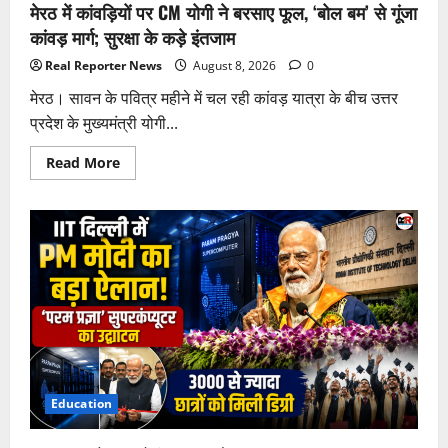
मेरठ में कांवड़ियों पर CM योगी ने बरसाए फूल, ‘बोल बम’ से गूंजा
कांवड़ मार्ग; सुरक्षा के कड़े इंतजाम
Real Reporter News
August 8, 2026
0
मेरठ। सावन के पवित्र महीने में चल रही कांवड़ यात्रा के बीच उत्तर
प्रदेश के मुख्यमंत्री योगी...
Read
Read More
more
about
मेरठ
में
कांवड़ियों
पर
CM
योगी
ने
बरसाए
फूल,
‘बोल
बम’
से
गूंजा
कांवड़
मार्ग;
Education
सुरक्षा
के
कड़े