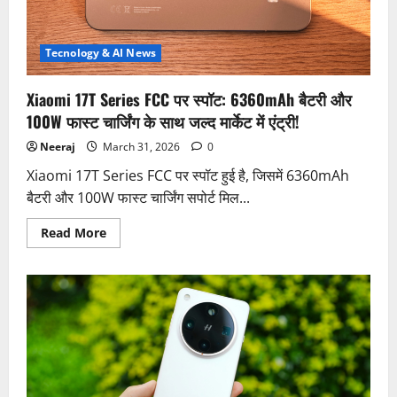
नहीं
होगी
बंद,
कंपनी
ने
Tecnology & AI News
लिया
यू-
टर्न,
Xiaomi 17T Series FCC पर स्पॉट: 6360mAh बैटरी और
जल्द
नए
100W फास्ट चार्जिंग के साथ जल्द मार्केट में एंट्री!
अवतार
में
Neeraj
March 31, 2026
0
वापसी!
Xiaomi 17T Series FCC पर स्पॉट हुई है, जिसमें 6360mAh
बैटरी और 100W फास्ट चार्जिंग सपोर्ट मिल...
Read
Read More
more
about
Xiaomi
17T
Series
FCC
पर
स्पॉट:
6360mAh
बैटरी
और
100W
फास्ट