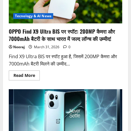
चार्जिंग
के
साथ
जल्द
Tecnology & AI News
मार्केट
में
एंट्री!
OPPO Find X9 Ultra BIS पर स्पॉट: 200MP कैमरा और
7000mAh बैटरी के साथ भारत में जल्द लॉन्च की उम्मीद!
Neeraj
March 31, 2026
0
Find X9 Ultra BIS पर स्पॉट हुआ है, जिसमें 200MP कैमरा और
7000mAh बैटरी मिलने की उम्मीद...
Read
Read More
more
about
OPPO
Find
X9
Ultra
BIS
पर
स्पॉट:
200MP
कैमरा
और
7000mAh