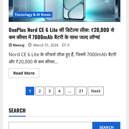
बैटरी
के
साथ
भारत
Tecnology & AI News
में
जल्द
लॉन्च
OnePlus Nord CE 6 Lite की डिटेल्स लीक: ₹20,000 से
की
उम्मीद!
कम कीमत में 7000mAh बैटरी के साथ जल्द लॉन्च!
Neeraj
March 31, 2026
0
Nord CE 6 Lite के फीचर्स लीक हुए हैं, जिसमें 7000mAh बैटरी
और ₹20,000 से कम कीमत...
Read
Read More
more
about
OnePlus
Posts
Nord
1
2
3
4
…
21
Next
CE
6
pagination
Lite
की
डिटेल्स
SEARCH
लीक:
₹20,000
से
कम
SEARCH