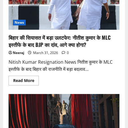
पर
भी
पड़ेगा
असर?
संसद
में
News
उठी
चिंता,
युद्ध
बिहार की सियासत में बड़ा उलटफेर: नीतीश कुमार के MLC
के
बढ़ते
इस्तीफे के बाद BJP का दांव, आगे क्या होगा?
खतरे
Neeraj
March 31, 2026
0
Nitish Kumar Resignation News नितीश कुमार के MLC
इस्तीफे के बाद बिहार की राजनीति में बड़ा बदलाव...
Read
Read More
more
about
बिहार
की
सियासत
में
बड़ा
उलटफेर:
नीतीश
कुमार
के