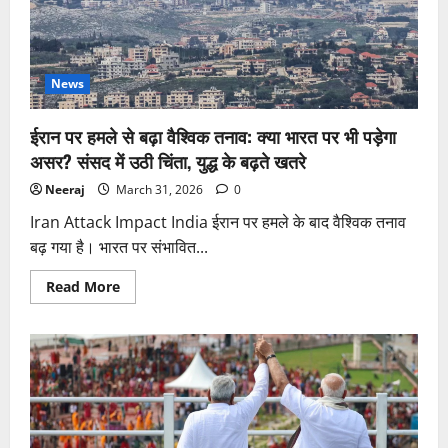
ने
ली
रिटायर्ड
ब्रिगेडियर
की
जान,
News
इलाके
में
सनसनी
ईरान पर हमले से बढ़ा वैश्विक तनाव: क्या भारत पर भी पड़ेगा
असर? संसद में उठी चिंता, युद्ध के बढ़ते खतरे
Neeraj
March 31, 2026
0
Iran Attack Impact India ईरान पर हमले के बाद वैश्विक तनाव
बढ़ गया है। भारत पर संभावित...
Read
Read More
more
about
ईरान
पर
हमले
से
बढ़ा
वैश्विक
तनाव:
क्या
भारत