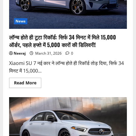
20
मिनट
की
चार्जिंग
में
News
देगी
400KM
की
लॉन्च होते ही टूटा रिकॉर्ड: सिर्फ 34 मिनट में मिले 15,000
जबरदस्त
रेंज!
ऑर्डर, पहले हफ्ते में 5,000 कारों की डिलिवरी!
Neeraj
March 31, 2026
0
Xiaomi SU 7 नई कार ने लॉन्च होते ही रिकॉर्ड तोड़ दिया, सिर्फ 34
मिनट में 15,000...
Read
Read More
more
about
लॉन्च
होते
ही
टूटा
रिकॉर्ड:
सिर्फ
34
मिनट
में
मिले