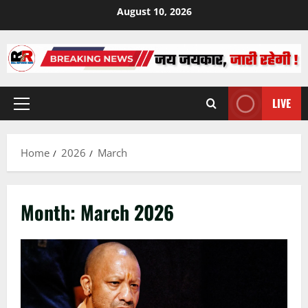
Skip
August 10, 2026
to
content
LIVE
Primary
Menu
Home
2026
March
Month:
March 2026