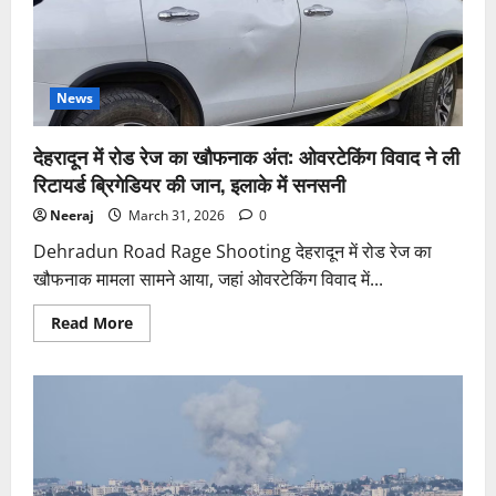
हुए
योगी
आदित्यनाथ
का
मोह
और
सत्ता
News
पर
बड़ा
संदेश
देहरादून में रोड रेज का खौफनाक अंत: ओवरटेकिंग विवाद ने ली
रिटायर्ड ब्रिगेडियर की जान, इलाके में सनसनी
Neeraj
March 31, 2026
0
Dehradun Road Rage Shooting देहरादून में रोड रेज का
खौफनाक मामला सामने आया, जहां ओवरटेकिंग विवाद में...
Read
Read More
more
about
देहरादून
में
रोड
रेज
का
खौफनाक
अंत:
ओवरटेकिंग
विवाद