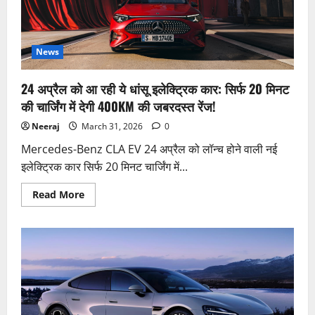
MLC
इस्तीफे
के
बाद
BJP
का
News
दांव,
आगे
क्या
24 अप्रैल को आ रही ये धांसू इलेक्ट्रिक कार: सिर्फ 20 मिनट
होगा?
की चार्जिंग में देगी 400KM की जबरदस्त रेंज!
Neeraj
March 31, 2026
0
Mercedes-Benz CLA EV 24 अप्रैल को लॉन्च होने वाली नई
इलेक्ट्रिक कार सिर्फ 20 मिनट चार्जिंग में...
Read
Read More
more
about
24
अप्रैल
को
आ
रही
ये
धांसू
इलेक्ट्रिक
कार:
सिर्फ