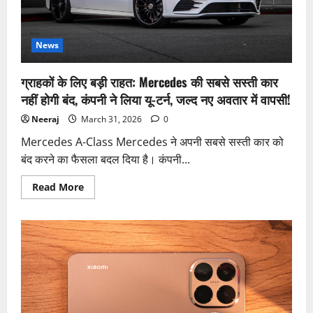
15,000
ऑर्डर,
पहले
हफ्ते
में
News
5,000
कारों
की
ग्राहकों के लिए बड़ी राहत: Mercedes की सबसे सस्ती कार
डिलिवरी!
नहीं होगी बंद, कंपनी ने लिया यू-टर्न, जल्द नए अवतार में वापसी!
Neeraj
March 31, 2026
0
Mercedes A-Class Mercedes ने अपनी सबसे सस्ती कार को
बंद करने का फैसला बदल दिया है। कंपनी...
Read
Read More
more
about
ग्राहकों
के
लिए
बड़ी
राहत:
Mercedes
की
सबसे
सस्ती
कार