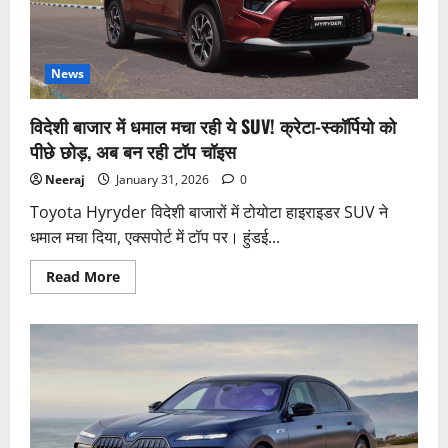
खुलासा?
नए
वीडियो
ने
खड़े
किए
News
3
बड़े
सवाल!
विदेशी बाजार में धमाल मचा रही ये SUV! क्रेटा-स्कॉर्पियो को
पीछे छोड़, अब बन रही टॉप चॉइस
Neeraj
January 31, 2026
0
Toyota Hyryder विदेशी बाजारों में टोयोटा हाइराइडर SUV ने
धमाल मचा दिया, एक्सपोर्ट में टॉप पर। हुंडई...
Read
Read More
more
about
विदेशी
बाजार
में
धमाल
मचा
रही
ये
SUV!
क्रेटा-
स्कॉर्पियो