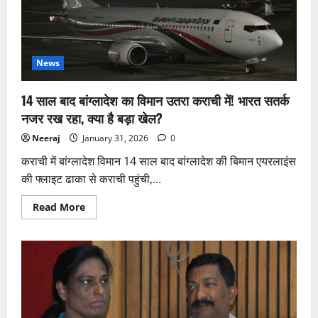
लगाई
पूरी
रोक!
अब
इन
4
बड़े
News
सवालों
पर
होगा
14 साल बाद बांग्लादेश का विमान उतरा कराची में! भारत सतर्क
फैसला,
रैगिंग
नजर रख रहा, क्या है बड़ा खेल?
भी
चर्चा
Neeraj
January 31, 2026
0
में
कराची में बांग्लादेश विमान 14 साल बाद बांग्लादेश की बिमान एयरलाइंस
की फ्लाइट ढाका से कराची पहुंची,...
Read
Read More
more
about
14
साल
बाद
बांग्लादेश
का
विमान
उतरा
कराची
में!