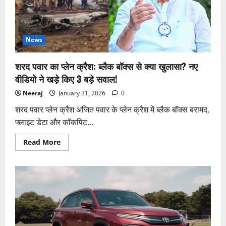
पीएम
मोदी
ने
फोन
कर
दिया
News
ढांढस
और
जताया
शरद पवार का प्लेन क्रैश: ब्लैक बॉक्स से क्या खुलासा? नए
गहरा
शोक
वीडियो ने खड़े किए 3 बड़े सवाल!
Neeraj
January 31, 2026
0
शरद पवार प्लेन क्रैश अजित पवार के प्लेन क्रैश में ब्लैक बॉक्स बरामद,
फ्लाइट डेटा और कॉकपिट...
Read
Read More
more
about
शरद
पवार
का
प्लेन
क्रैश:
ब्लैक
बॉक्स
से
क्या