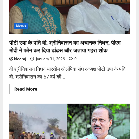
भारत
सतर्क
नजर
रख
रहा,
क्या
News
है
बड़ा
खेल?
पीटी उषा के पति वी. श्रीनिवासन का अचानक निधन, पीएम
मोदी ने फोन कर दिया ढांढस और जताया गहरा शोक
Neeraj
January 31, 2026
0
वी श्रीनिवासन निधन भारतीय ओलंपिक संघ अध्यक्ष पीटी उषा के पति
वी. श्रीनिवासन का 67 वर्ष की...
Read
Read More
more
about
पीटी
उषा
के
पति
वी.
श्रीनिवासन
का
अचानक
निधन,