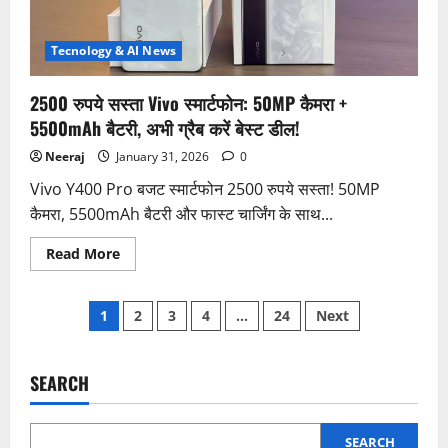
7000mAh
बैटरी
के
साथ
Tecnology & AI News
सुपर
टफ
डिजाइन
2500 रुपये सस्ता Vivo स्मार्टफोन: 50MP कैमरा +
5500mAh बैटरी, अभी ग्रैब करें बेस्ट डील!
Neeraj
January 31, 2026
0
Vivo Y400 Pro बजट स्मार्टफोन 2500 रुपये सस्ता! 50MP
कैमरा, 5500mAh बैटरी और फास्ट चार्जिंग के साथ...
Read
Read More
more
about
2500
Posts
रुपये
1
2
3
4
…
24
Next
सस्ता
Vivo
pagination
स्मार्टफोन:
50MP
कैमरा
SEARCH
+
5500mAh
बैटरी,
अभी
SEARCH