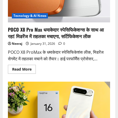
रियल-
वर्ल्ड
माइलेज
ने
सबको
Tecnology & AI News
चौंकाया
POCO X8 Pro Max धमाकेदार स्पेसिफिकेशन्स के साथ आ
रहा! मिडरेंज में तहलका मचाएगा, सर्टिफिकेशन लीक
Neeraj
January 31, 2026
0
POCO X8 ProMax के धमाकेदार स्पेसिफिकेशंस लीक, मिडरेंज
सेगमेंट में तहलका मचाने को तैयार। हाई परफॉर्मेंस प्रोसेसर,...
Read
Read More
more
about
POCO
X8
Pro
Max
धमाकेदार
स्पेसिफिकेशन्स
के
साथ
आ
रहा!
मिडरेंज