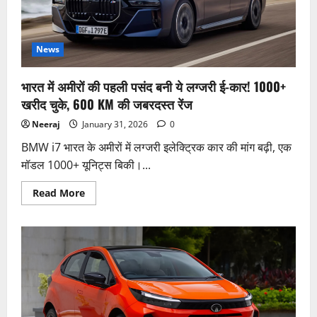
को
पीछे
छोड़,
अब
बन
News
रही
टॉप
चॉइस
भारत में अमीरों की पहली पसंद बनी ये लग्जरी ई-कार! 1000+
खरीद चुके, 600 KM की जबरदस्त रेंज
Neeraj
January 31, 2026
0
BMW i7 भारत के अमीरों में लग्जरी इलेक्ट्रिक कार की मांग बढ़ी, एक
मॉडल 1000+ यूनिट्स बिकी।...
Read
Read More
more
about
भारत
में
अमीरों
की
पहली
पसंद
बनी
ये
लग्जरी
ई-