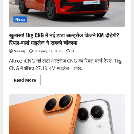
कार!
1000+
खरीद
चुके,
600
News
KM
की
जबरदस्त
खुलासा! 1kg CNG में नई टाटा अल्ट्रोज कितने KM दौड़ेगी?
रेंज
रियल-वर्ल्ड माइलेज ने सबको चौंकाया
Neeraj
January 31, 2026
0
Altroz iCNG नई टाटा अल्ट्रोज CNG का रियल-वर्ल्ड टेस्ट: 1kg
CNG में औसत 27.19 KM माइलेज। शहर...
Read
Read More
more
about
खुलासा!
1kg
CNG
में
नई
टाटा
अल्ट्रोज
कितने
KM
दौड़ेगी?