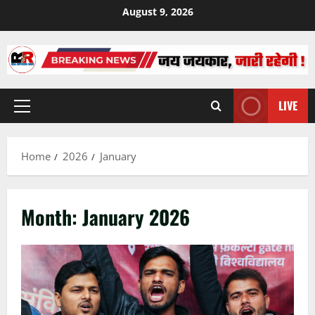
Skip
August 9, 2026
to
content
LIVE
Primary
Menu
Home
2026
January
Month:
January 2026