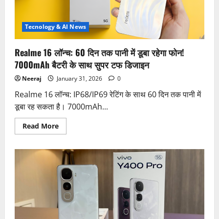
में
तहलका
मचाएगा,
सर्टिफिकेशन
Tecnology & AI News
लीक
Realme 16 लॉन्च: 60 दिन तक पानी में डूबा रहेगा फोन!
7000mAh बैटरी के साथ सुपर टफ डिजाइन
Neeraj
January 31, 2026
0
Realme 16 लॉन्च: IP68/IP69 रेटिंग के साथ 60 दिन तक पानी में
डूबा रह सकता है। 7000mAh...
Read
Read More
more
about
Realme
16
लॉन्च:
60
दिन
तक
पानी
में
डूबा
रहेगा
फोन!