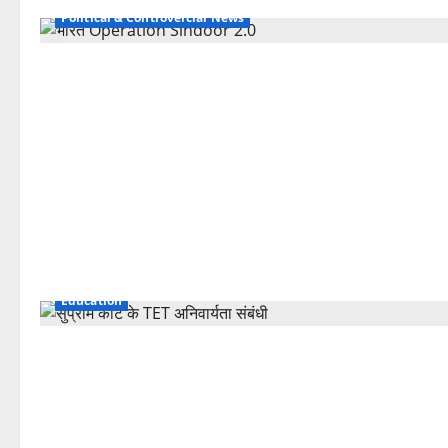
Political & Controvercial News
Education