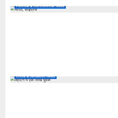
Political & Controvercial News
Crime & Sensation News