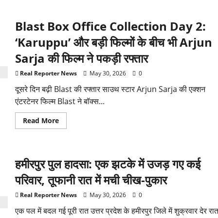
UP
में
TET
Blast Box Office Collection Day 2:
को
लेकर
बढ़ी
‘Karuppu’ और बड़ी फिल्मों के बीच भी Arjun
टेंशन!
सुप्रीम
Sarja की फिल्म ने पकड़ी रफ्तार
कोर्ट
के
फैसले
Real Reporter News
May 30, 2026
0
के
बाद
दूसरे दिन बढ़ी Blast की रफ्तार साउथ स्टार Arjun Sarja की एक्शन
लाखों
शिक्षकों
एंटरटेनर फिल्म Blast ने बॉक्स...
की
नौकरी
पर
Read
Read More
मंडराया
more
सवाल?
about
Blast
Box
Office
हमीरपुर पुल हादसा: एक झटके में उजड़ गए कई
Collection
Day
2:
परिवार, तूफानी रात में मची चीख-पुकार
‘Karuppu’
और
बड़ी
Real Reporter News
May 30, 2026
0
फिल्मों
के
एक पल में बदल गई पूरी रात उत्तर प्रदेश के हमीरपुर जिले में शुक्रवार देर रा
बीच