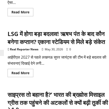
ऐसा...
भी
Arjun
Sarja
Read
Read More
की
more
फिल्म
about
ने
हमीरपुर
पकड़ी
पुल
रफ्तार
हादसा:
LSG में होगा बड़ा बदलाव! ऋषभ पंत के बाद कौन
एक
झटके
में
बनेगा कप्तान? एकाना स्टेडियम से मिले बड़े संकेत
उजड़
गए
कई
Real Reporter News
May 30, 2026
0
परिवार,
तूफानी
आईपीएल 2027 से पहले लखनऊ सुपर जायंट्स की टीम में बड़े बदलाव की
रात
संभावनाएं दिखाई देने लगी...
में
मची
चीख-
Read
Read More
पुकार
more
about
LSG
में
होगा
साइप्रस तो बहाना है?’ भारत की ब्रह्मोस मिसाइल
बड़ा
बदलाव!
ऋषभ
ग्रीस तक पहुंचने की अटकलों से क्यों बढ़ी तुर्की की
पंत
के