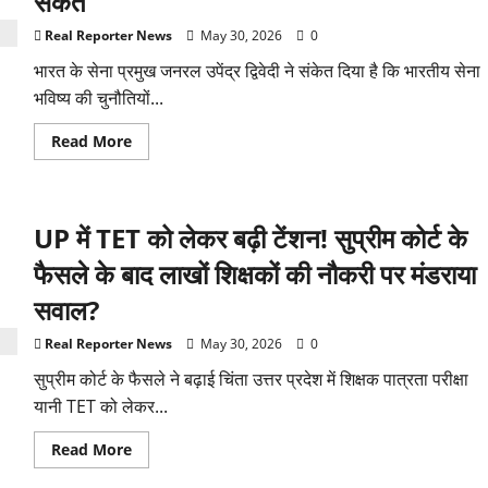
संकेत
Real Reporter News
May 30, 2026
0
भारत के सेना प्रमुख जनरल उपेंद्र द्विवेदी ने संकेत दिया है कि भारतीय सेना
भविष्य की चुनौतियों...
Read
Read More
more
about
Operation
Sindoor
2.0
UP में TET को लेकर बढ़ी टेंशन! सुप्रीम कोर्ट के
की
तैयारी
में
फैसले के बाद लाखों शिक्षकों की नौकरी पर मंडराया
भारत!
आखिर
सवाल?
किसे
है
निशाना?
Real Reporter News
May 30, 2026
0
सेना
प्रमुख
सुप्रीम कोर्ट के फैसले ने बढ़ाई चिंता उत्तर प्रदेश में शिक्षक पात्रता परीक्षा
ने
बताए
यानी TET को लेकर...
बड़े
संकेत
Read
Read More
more
about