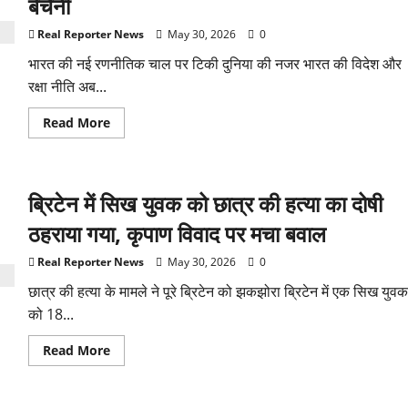
बेचैनी
बाद
कौन
बनेगा
Real Reporter News
May 30, 2026
0
कप्तान?
एकाना
भारत की नई रणनीतिक चाल पर टिकी दुनिया की नजर भारत की विदेश और
स्टेडियम
से
रक्षा नीति अब...
मिले
बड़े
संकेत
Read
Read More
more
about
साइप्रस
तो
बहाना
ब्रिटेन में सिख युवक को छात्र की हत्या का दोषी
है?’
भारत
की
ठहराया गया, कृपाण विवाद पर मचा बवाल
ब्रह्मोस
मिसाइल
ग्रीस
Real Reporter News
May 30, 2026
0
तक
पहुंचने
छात्र की हत्या के मामले ने पूरे ब्रिटेन को झकझोरा ब्रिटेन में एक सिख युवक
की
को 18...
अटकलों
से
क्यों
Read
Read More
बढ़ी
more
तुर्की
about
की
ब्रिटेन
बेचैनी
में