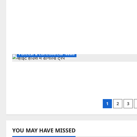
Political & Controvercial News
Posts
1
2
3
pagina
YOU MAY HAVE MISSED