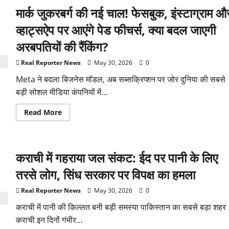
सिख
मार्क जुकरबर्ग की नई चाल! फेसबुक, इंस्टाग्राम औ
युवक
को
छात्र
व्हाट्सऐप पर आएंगे पेड फीचर्स, क्या बदल जाएगी
की
हत्या
अरबपतियों की रैंकिंग?
का
दोषी
ठहराया
Real Reporter News
May 30, 2026
0
गया,
कृपाण
Meta ने बदला बिजनेस मॉडल, अब सब्सक्रिप्शन पर जोर दुनिया की सबसे
विवाद
पर
बड़ी सोशल मीडिया कंपनियों में...
मचा
बवाल
Read
Read More
more
about
मार्क
जुकरबर्ग
की
कराची में गहराया जल संकट: ईद पर पानी के लिए
नई
चाल!
फेसबुक,
तरसे लोग, सिंध सरकार पर विपक्ष का हमला
इंस्टाग्राम
और
व्हाट्सऐप
Real Reporter News
May 30, 2026
0
पर
आएंगे
कराची में पानी की किल्लत बनी बड़ी समस्या पाकिस्तान का सबसे बड़ा शहर
पेड
कराची इन दिनों गंभीर...
फीचर्स,
क्या