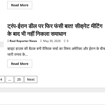
बदल
Read
Read More
जाएगी
more
अरबपतियों
about
की
कराची
रैंकिंग?
में
गहराया
ट्रंप-ईरान डील पर फिर फंसी बात! सीक्रेट मीटिंग
जल
संकट:
ईद
के बाद भी नहीं निकला समाधान
पर
पानी
के
Real Reporter News
May 30, 2026
0
लिए
तरसे
व्हाइट हाउस की बैठक बनी वैश्विक चर्चा का विषय अमेरिका और ईरान के बी
लोग,
जारी तनाव के...
सिंध
सरकार
पर
Read
Read More
विपक्ष
more
का
about
हमला
ट्रंप-
ईरान
4
…
25
Next
डील
पर
फिर
tion
फंसी
बात!
सीक्रेट
मीटिंग
के