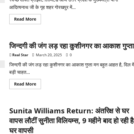
आदित्यनाथ जी के गृह शहर गोरखपुर में...
Read
Read More
more
about
स्वच्छ
शक्ति
प्राईवेट
जिन्दगी की जंग लड़ रहा कुशीनगर का आकाश गुप्ता
लिमिटेड
Real Star
March 20, 2025
0
जिन्दगी की जंग लड़ रहा कुशीनगर का आकाश गुप्ता मन बहुत आहत है, दिल मे
बड़ी चाहत...
Read
Read More
more
about
जिन्दगी
की
जंग
Sunita Williams Return: अंतरिक्ष से घर
लड़
रहा
कुशीनगर
वापस लौटीं सुनीता विलियम्स, 9 महीने बाद हो रही है
का
आकाश
घर वापसी
गुप्ता