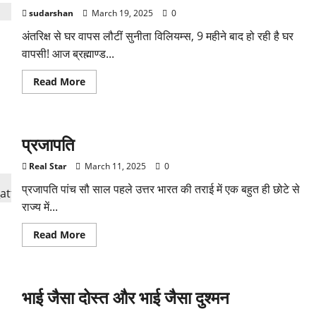
sudarshan
March 19, 2025
0
अंतरिक्ष से घर वापस लौटीं सुनीता विलियम्स, 9 महीने बाद हो रही है घर
वापसी! आज ब्रह्माण्ड...
Read
Read More
more
about
Sunita
Williams
Return:
प्रजापति
अंतरिक्ष
से
घर
Real Star
March 11, 2025
0
वापस
लौटीं
प्रजापति पांच सौ साल पहले उत्तर भारत की तराई में एक बहुत ही छोटे से
सुनीता
विलियम्स,
राज्य में...
9
महीने
बाद
Read
Read More
हो
more
रही
about
है
प्रजापति
घर
वापसी
भाई जैसा दोस्त और भाई जैसा दुश्मन