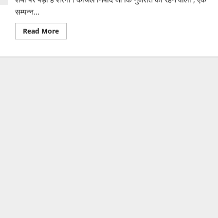
सम्पन्न...
Read
Read More
more
about
शैया
पर
पड़ी
है
शेरनी
!
सहयोग
कीजिए