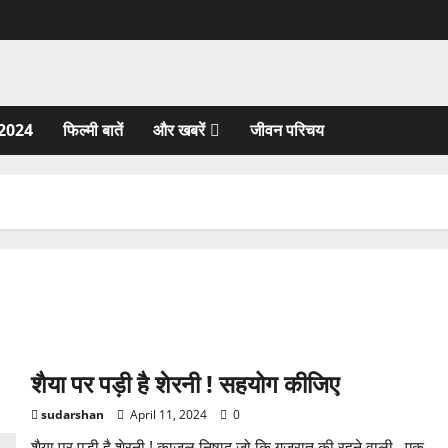
2024
फिल्मी बातें
और खबरें
जीवन परिचय
शैया पर पड़ी है शेरनी ! सहयोग कीजिए
sudarshan
April 11, 2024
0
शैया पर पड़ी है शेरनी ! काजल निषाद जो कि गुजरात की रहने वाली , एक