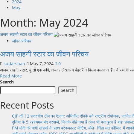
2024
May
Month:
May 2024
अजय साहनी स्टार का जीवन परिचय
जीवन परिचय
अजय साहनी स्टार का जीवन परिचय
sudarshan
May 7, 2024
0
अजय साहनी स्टार, यूं तो एक कवि, गायक, लेखक व बेहतरीन फिल्म कलाकार हैं। वे स्थायी रूप
Read
Read More
more
Search
about
Search
अजय
साहनी
Recent Posts
स्टार
का
CJP की 12 सदस्यीय टीम का ऐलान: अभिजीत दीपके बने राष्ट्रीय संयोजक, जानिए किस
जीवन
दुनिया के 5 रहस्यमय बंद दरवाजे, जिनके पीछे क्या है आज भी बना हुआ है बड़ा सवाल
परिचय
PM मोदी की बागी सांसदों के साथ ब्रेकफास्ट मीटिंग, बोले- ‘चिंता मत कीजिए, मैं आपके 
रांची पहुंचे मोहम्मद जुनैद, JPSC-JSSC अभ्यर्थियों के आंदोलन में बांटेंगे खाना; बोले- 