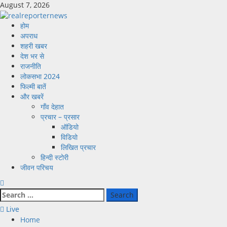
Skip
August 7, 2026
to
content
Primary
होम
Menu
अपराध
शहरी खबर
देश भर से
राजनीति
लोकसभा 2024
फिल्मी बातें
और खबरें
गाँव देहात
प्रचार – प्रसार
ऑडियो
विडियो
लिखित प्रचार
हिन्दी स्टोरी
जीवन परिचय
Search
for:
Live
Home