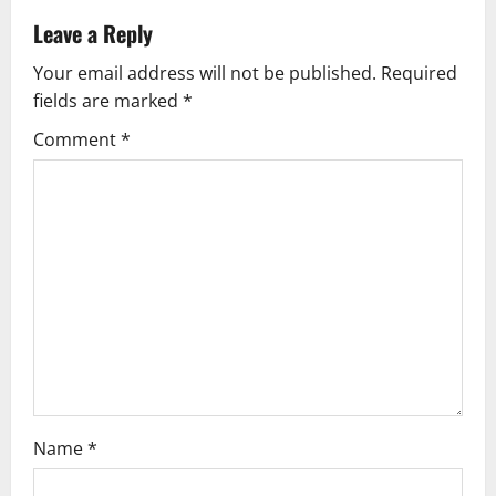
v
Leave a Reply
Your email address will not be published.
Required
i
fields are marked
*
g
Comment
*
a
t
i
o
n
Name
*