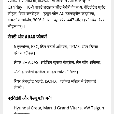
स्पीकर बोस ऑडियो, वायरलेस Android Auto/Apple
CarPlay। 10-वे पावर्ड ड्राइवर सीट मेमोरी के साथ, वेंटिलेटेड फ्रंट
सीट्स, रियर सनशेड्स। ड्यूल-जोन AC टचस्क्रीन कंट्रोल्स,
वायरलेस चार्जिंग, 360° कैमरा। बूट स्पेस 447 लीटर (फोल्डेड रियर
सीट्स पर)।​
सेफ्टी और ADAS फीचर्स
6 एयरबैग्स, ESC, हिल-स्टार्ट असिस्ट, TPMS, ऑल-डिस्क
ब्रेक्स स्टैंडर्ड।
लेवल 2+ ADAS: अडैप्टिव क्रूज कंट्रोल, लेन कीप असिस्ट,
ऑटो इमरजेंसी ब्रेकिंग, ब्लाइंड स्पॉट मॉनिटर।
रियर ऑक्यूपेंट अलर्ट, ISOFIX। ग्लोबल मॉडल से इंस्पायर्ड
सेफ्टी।​
प्रतिद्वंद्वी और वैल्यू फॉर मनी
Hyundai Creta, Maruti Grand Vitara, VW Taigun