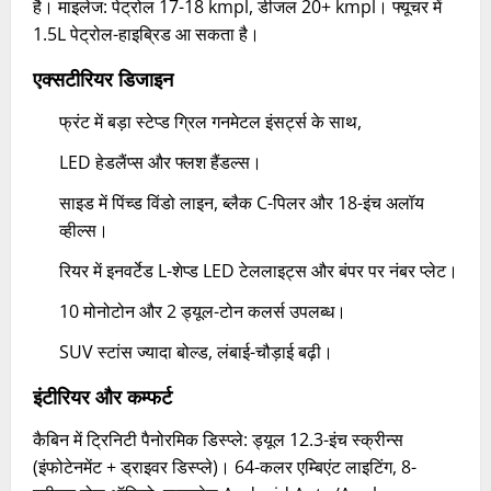
है। माइलेज: पेट्रोल 17-18 kmpl, डीजल 20+ kmpl। फ्यूचर में
1.5L पेट्रोल-हाइब्रिड आ सकता है।​
एक्सटीरियर डिजाइन
फ्रंट में बड़ा स्टेप्ड ग्रिल गनमेटल इंसर्ट्स के साथ,
LED हेडलैंप्स और फ्लश हैंडल्स।
साइड में पिंच्ड विंडो लाइन, ब्लैक C-पिलर और 18-इंच अलॉय
व्हील्स।
रियर में इनवर्टेड L-शेप्ड LED टेललाइट्स और बंपर पर नंबर प्लेट।
10 मोनोटोन और 2 ड्यूल-टोन कलर्स उपलब्ध।
SUV स्टांस ज्यादा बोल्ड, लंबाई-चौड़ाई बढ़ी।​
इंटीरियर और कम्फर्ट
कैबिन में ट्रिनिटी पैनोरमिक डिस्प्ले: ड्यूल 12.3-इंच स्क्रीन्स
(इंफोटेनमेंट + ड्राइवर डिस्प्ले)। 64-कलर एम्बिएंट लाइटिंग, 8-