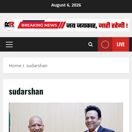
Skip
August 6, 2026
to
content
LIVE
Primary
Menu
Home
sudarshan
sudarshan