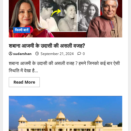
से
रोका
राजकुमार
राव
ने
॥
फिल्मी बातें
शबाना आजमी के उदासी की असली वजह?
sudarshan
September 21, 2024
0
शबाना आजमी के उदासी की असली वजह ? हमने जिनको कई बार ऐसी
स्थिति में देखा है...
Read
Read More
more
about
शबाना
आजमी
के
उदासी
की
असली
वजह?