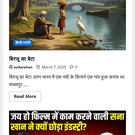
सुनीता
विलियम्स,
9
महीने
बाद
हो
रही
है
घर
वापसी
हिन्दी स्टोरी
बिरजू का बेटा
sudarshan
March 7, 2025
0
बिरजू का बेटा उत्तर भारत में एक नदी के किनारे एक गांव हुआ करता था
माधवपुर ,...
Read
Read More
more
about
बिरजू
का
बेटा