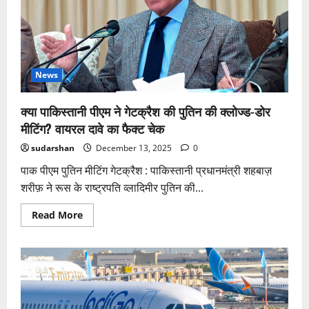
नया
पोर्टल
लॉन्च,
डीलर-
धांधली
की
शिकायत
और
News
गायब
नाम
जोड़ने
क्या पाकिस्तानी पीएम ने गेटक्रैश की पुतिन की क्लोज्ड-डोर
की
पूरी
मीटिंग? वायरल दावे का फैक्ट चेक
प्रक्रिया!
sudarshan
December 13, 2025
0
पाक पीएम पुतिन मीटिंग गेटक्रैश : पाकिस्तानी प्रधानमंत्री शहबाज़
शरीफ़ ने रूस के राष्ट्रपति व्लादिमीर पुतिन की...
Read
Read More
more
about
क्या
पाकिस्तानी
पीएम
ने
गेटक्रैश
की
पुतिन