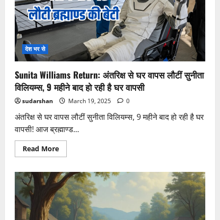
4
अधिकारियों
को
हटाया,
सुरक्षा
जांच
में
देश भर से
बड़ा
एक्शन
Sunita Williams Return: अंतरिक्ष से घर वापस लौटीं सुनीता
विलियम्स, 9 महीने बाद हो रही है घर वापसी
sudarshan
March 19, 2025
0
अंतरिक्ष से घर वापस लौटीं सुनीता विलियम्स, 9 महीने बाद हो रही है घर
वापसी! आज ब्रह्माण्ड...
Read
Read More
more
about
Sunita
Williams
Return:
अंतरिक्ष
से
घर
वापस
लौटीं