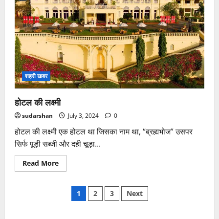
शहरी खबर
होटल की लक्ष्मी
sudarshan
July 3, 2024
0
होटल की लक्ष्मी एक होटल था जिसका नाम था, “ब्रह्मभोज” उसपर
सिर्फ पूड़ी सब्जी और दही चूड़ा...
Read
Read More
more
about
होटल
Posts
की
1
2
3
Next
लक्ष्मी
pagination