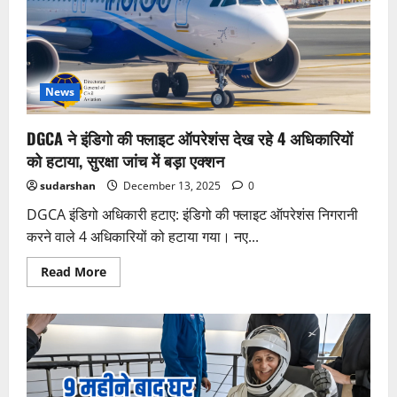
की
क्लोज्ड-
डोर
मीटिंग?
वायरल
दावे
का
फैक्ट
News
चेक
DGCA ने इंडिगो की फ्लाइट ऑपरेशंस देख रहे 4 अधिकारियों
को हटाया, सुरक्षा जांच में बड़ा एक्शन
sudarshan
December 13, 2025
0
DGCA इंडिगो अधिकारी हटाए: इंडिगो की फ्लाइट ऑपरेशंस निगरानी
करने वाले 4 अधिकारियों को हटाया गया। नए...
Read
Read More
more
about
DGCA
ने
इंडिगो
की
फ्लाइट
ऑपरेशंस
देख
रहे