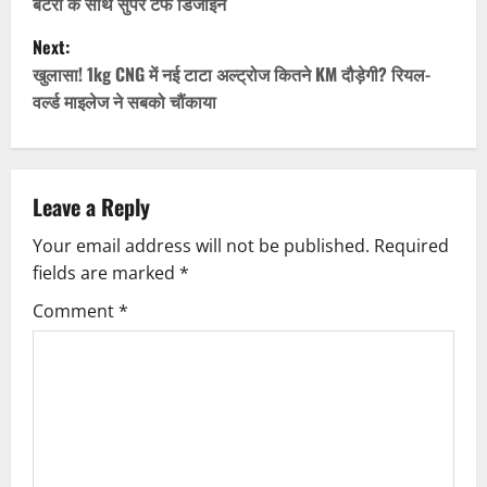
बैटरी के साथ सुपर टफ डिजाइन
s
Next:
t
खुलासा! 1kg CNG में नई टाटा अल्ट्रोज कितने KM दौड़ेगी? रियल-
वर्ल्ड माइलेज ने सबको चौंकाया
n
a
v
Leave a Reply
Your email address will not be published.
Required
i
fields are marked
*
g
Comment
*
a
t
i