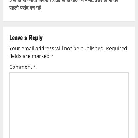
t
पहली पसंद बन गई
n
a
v
Leave a Reply
Your email address will not be published.
Required
i
fields are marked
*
g
Comment
*
a
t
i
o
n