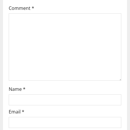
g
Comment
*
a
t
i
o
n
Name
*
Email
*