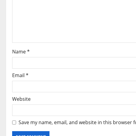
g
a
t
i
o
Name
*
n
Email
*
Website
Save my name, email, and website in this browser f