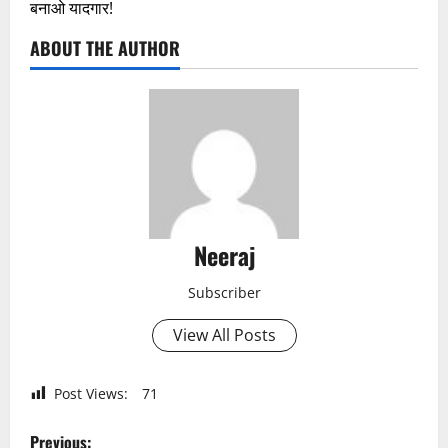
बनाओ यादगार!
ABOUT THE AUTHOR
Neeraj
Subscriber
View All Posts
Post Views:
71
P
Previous: