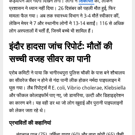
कड़वापन और गंदगी दिखने लगी। लोगों ने
शिकायत
की, लेकिन
प्रशासन ने ध्यान नहीं दिया। 26 दिसंबर को पहली मौत हुई, फिर
मामला फैल गया। अब तक स्वास्थ्य विभाग ने 3-4 मौतें स्वीकार कीं,
लेकिन मेयर ने 7 और स्थानीय लोगों ने 13-14 बताईं। 116 से अधिक
लोग अस्पतालों में भर्ती हैं, जिनमें बच्चे भी शामिल हैं।
इंदौर हादसा जांच रिपोर्ट: मौतों की
सच्ची वजह सीवर का पानी
प्रोब कमिटी ने पाया कि भागीरथपुरा पुलिस चौकी के पास बने शौचालय
का सीवरेज चैंबर न होने से गंदा पानी लीक होकर नर्मदा पाइपलाइन में
घुस गया। लैब रिपोर्ट्स में E. coli, Vibrio cholerae, Klebsiella
और फीकल कोलाइफॉर्म पाए गए, जो डायरिया, उल्टी और डिहाइड्रेशन
का कारण बने। यह वही डर था जो लोग खुदाई और पुरानी पाइपलाइनों
को लेकर जता रहे थे।​
प्रभावितों की कहानियां
नंदलाल पाल (75), उर्मिला यादव (60) और तारा कोरी (65) जैसी