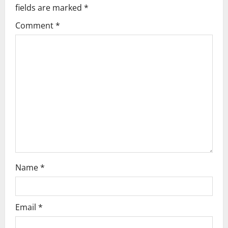
i
fields are marked
*
g
Comment
*
a
t
i
o
n
Name
*
Email
*