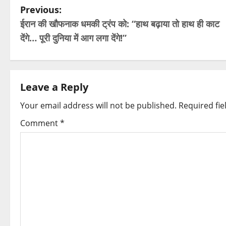
P
Previous:
ईरान की खौफनाक धमकी ट्रंप को: “हाथ बढ़ाया तो हाथ ही काट
o
देंगे… पूरी दुनिया में आग लगा देंगे!”
s
t
Leave a Reply
n
Your email address will not be published.
Required fi
a
Comment
*
v
i
g
a
t