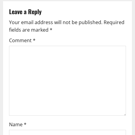
a
v
Leave a Reply
Your email address will not be published.
Required
i
fields are marked
*
g
Comment
*
a
t
i
o
n
Name
*