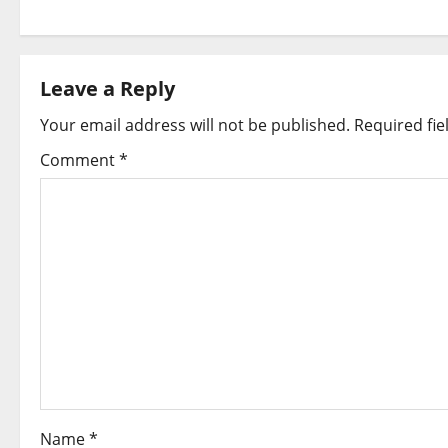
s
t
Leave a Reply
n
Your email address will not be published.
Required fi
a
Comment
*
v
i
g
a
t
i
o
Name
*