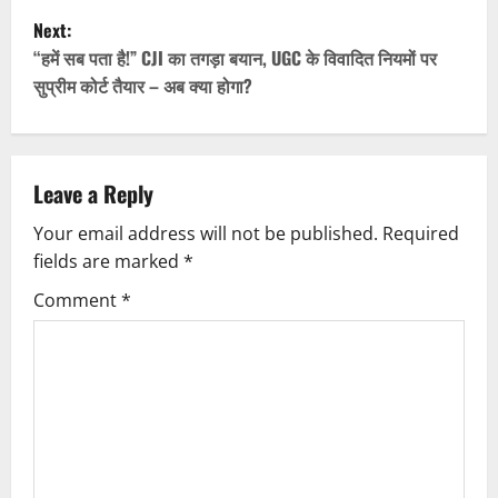
s
Next:
t
“हमें सब पता है!” CJI का तगड़ा बयान, UGC के विवादित नियमों पर
सुप्रीम कोर्ट तैयार – अब क्या होगा?
n
a
v
Leave a Reply
Your email address will not be published.
Required
i
fields are marked
*
g
Comment
*
a
t
i
o