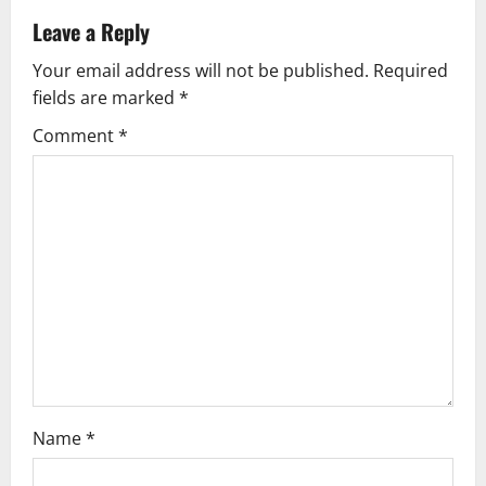
v
Leave a Reply
Your email address will not be published.
Required
i
fields are marked
*
g
Comment
*
a
t
i
o
n
Name
*