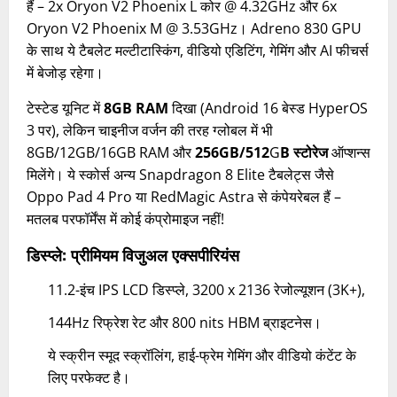
हैं – 2x Oryon V2 Phoenix L कोर @ 4.32GHz और 6x
Oryon V2 Phoenix M @ 3.53GHz। Adreno 830 GPU
के साथ ये टैबलेट मल्टीटास्किंग, वीडियो एडिटिंग, गेमिंग और AI फीचर्स
में बेजोड़ रहेगा।
टेस्टेड यूनिट में
8GB RAM
दिखा (Android 16 बेस्ड HyperOS
3 पर), लेकिन चाइनीज वर्जन की तरह ग्लोबल में भी
8GB/12GB/16GB RAM और
256GB/512
G
B स्टोरेज
ऑप्शन्स
मिलेंगे। ये स्कोर्स अन्य Snapdragon 8 Elite टैबलेट्स जैसे
Oppo Pad 4 Pro या RedMagic Astra से कंपेयरेबल हैं –
मतलब परफॉर्मेंस में कोई कंप्रोमाइज नहीं!
डिस्प्ले: प्रीमियम विजुअल एक्सपीरियंस
11.2-इंच IPS LCD डिस्प्ले, 3200 x 2136 रेजोल्यूशन (3K+),
144Hz रिफ्रेश रेट और 800 nits HBM ब्राइटनेस।
ये स्क्रीन स्मूद स्क्रॉलिंग, हाई-फ्रेम गेमिंग और वीडियो कंटेंट के
लिए परफेक्ट है।