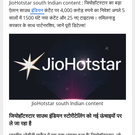
JioHotstar south Indian content : जियोहॉटस्टार का बड़ा
ऐलान साउथ
इं
डि
यन
कंटेंट पर 4,000 करोड़ रुपये का निवेश! अगले 5
सालों में 1500 घंटे नया कंटेंट और 25 नए टाइटल्स। तमिलनाडु
सरकार के साथ पार्टनरशिप, जानें पूरी डिटेल्स!
JioHotstar south Indian content
जियोहॉटस्टार साउथ इंडियन स्टोरीटेलिंग को नई ऊंचाइयों पर
ले जा रहा है
भारतीय ओटीटी मार्केट में एक बड़ा धमाका हुआ है! जियोहॉटस्टार, जो