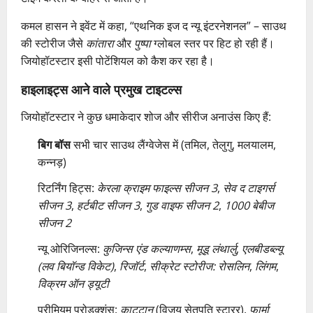
कमल हासन ने इवेंट में कहा, “एथनिक इज द न्यू इंटरनेशनल” – साउथ
की स्टोरीज जैसे
कांतारा
और
पुष्पा
ग्लोबल स्तर पर हिट हो रही हैं।
जियोहॉटस्टार इसी पोटेंशियल को कैश कर रहा है।
हाइलाइट्स आने वाले प्रमुख टाइटल्स
जियोहॉटस्टार ने कुछ धमाकेदार शोज और सीरीज अनाउंस किए हैं:
बिग बॉस
सभी चार साउथ लैंग्वेजेस में (तमिल, तेलुगु, मलयालम,
कन्नड़)
रिटर्निंग हिट्स:
केरला क्राइम फाइल्स सीजन 3
,
सेव द टाइगर्स
सीजन 3
,
हर्टबीट सीजन 3
,
गुड वाइफ सीजन 2
,
1000 बेबीज
सीजन 2
न्यू ओरिजिनल्स:
कुजिन्स एंड कल्याणम्स
,
मूडू लंथार्लु
,
एलबीडब्ल्यू
(लव बियॉन्ड विकेट)
,
रिजॉर्ट
,
सीक्रेट स्टोरीज: रोसलिन
,
लिंगम
,
विक्रम ऑन ड्यूटी
प्रीमियम प्रोडक्शंस:
काट्टान
(विजय सेतुपति स्टारर),
फार्मा