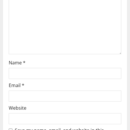
t
i
o
n
Name
*
Email
*
Website