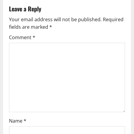
v
Leave a Reply
Your email address will not be published.
Required
i
fields are marked
*
g
Comment
*
a
t
i
o
n
Name
*