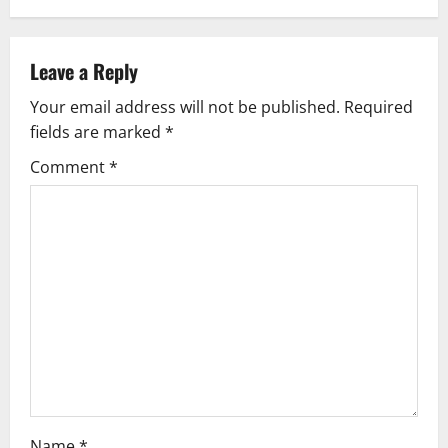
a
v
Leave a Reply
Your email address will not be published.
Required
i
fields are marked
*
g
Comment
*
a
t
i
o
n
Name
*