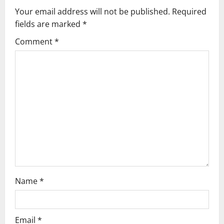
Your email address will not be published.
Required
i
fields are marked
*
g
Comment
*
a
t
i
o
n
Name
*
Email
*