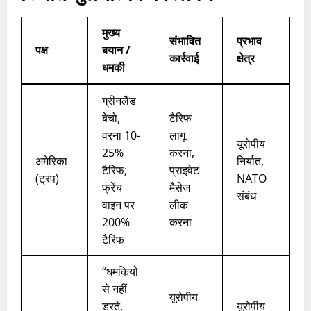
मुख्य
संभावित
प्रभाव
पक्ष
बयान /
कार्रवाई
क्षेत्र
धमकी
ग्रीनलैंड
बेचो,
टैरिफ
वरना 10-
लागू
यूरोपीय
25%
करना,
अमेरिका
निर्यात,
टैरिफ;
प्राइवेट
(ट्रंप)
NATO
फ्रेंच
मैसेज
संबंध
वाइन पर
लीक
200%
करना
टैरिफ
“धमकियों
से नहीं
यूरोपीय
डरते,
यूरोपीय