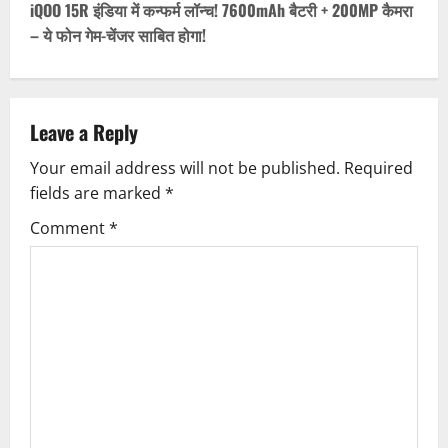
t
iQOO 15R इंडिया में कन्फर्म लॉन्च! 7600mAh बैटरी + 200MP कैमरा
– ये फोन गेम-चेंजर साबित होगा!
n
a
v
Leave a Reply
Your email address will not be published.
Required
i
fields are marked
*
g
Comment
*
a
t
i
o
n