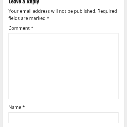
v
Leave a Reply
Your email address will not be published.
Required
i
fields are marked
*
g
Comment
*
a
t
i
o
n
Name
*