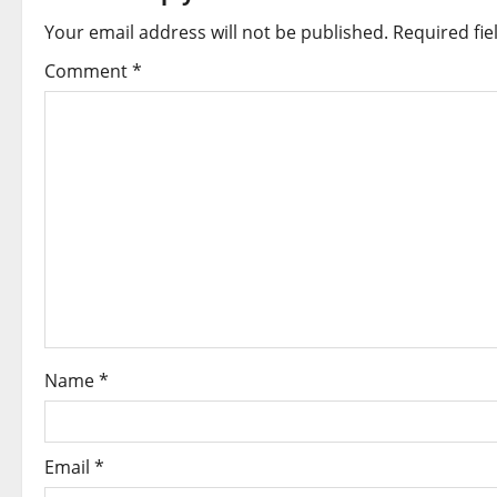
n
Your email address will not be published.
Required fi
a
Comment
*
v
i
g
a
t
i
o
Name
*
n
Email
*