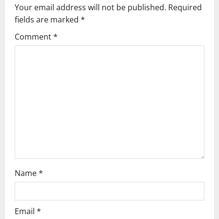
v
Your email address will not be published.
Required
fields are marked
*
i
Comment
*
g
a
t
i
o
n
Name
*
Email
*