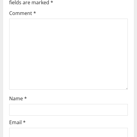
fields are marked
*
g
Comment
*
a
t
i
o
n
Name
*
Email
*