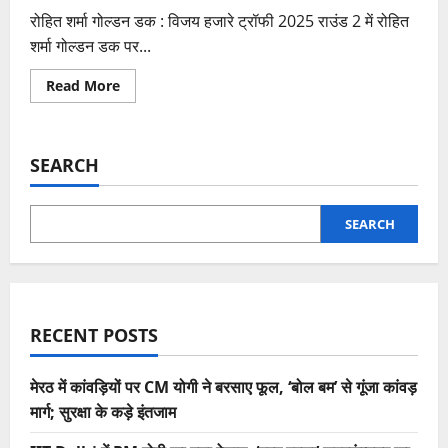
रोहित शर्मा गोल्डन डक : विजय हजारे ट्रॉफी 2025 राउंड 2 में रोहित
शर्मा गोल्डन डक पर...
Read
Read More
more
about
रोहित
शर्मा
गोल्डन
SEARCH
डक
विजय
हजारे
ट्रॉफी
राउंड
SEARCH
2:
रोहित
शर्मा
गोल्डन
डक
पर
आउट,
RECENT POSTS
मुंबई
vs
उत्तराखंड
लाइव
मेरठ में कांवड़ियों पर CM योगी ने बरसाए फूल, ‘बोल बम’ से गूंजा कांवड़
अपडेट्स
मार्ग; सुरक्षा के कड़े इंतजाम