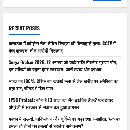
से
पूरे
परिवार
की
जमीन
का
बंटवारा
RECENT POSTS
होगा
आसान
कर्नाटक में कांग्रेस नेता डेविड डिसूजा की दिनदहाड़े हत्या, CCTV में
कैद वारदात; तीन आरोपी गिरफ्तार
Surya Grahan 2026: 12 अगस्त को कर्क राशि में बनेगा ग्रहण योग,
इन राशियों को रहना होगा सावधान; जानें उपाय और प्रभाव
भारत पर 100% टैरिफ का खतरा! रूस से तेल खरीद पर अमेरिका का
बड़ा वार, सीनेट में बिल पास
JPSC Protest: कौन है 13 साल का जैन इकदिस हैदर? फर्राटेदार
अंग्रेजी में सरकार से सवाल कर हुआ वायरल
मक्का में सऊदी, पाकिस्तान और तुर्किये का बड़ा रक्षा समझौता, ‘एक पर
हमला तो तीनों पर हमला’ से बदलेगा समीकरण?