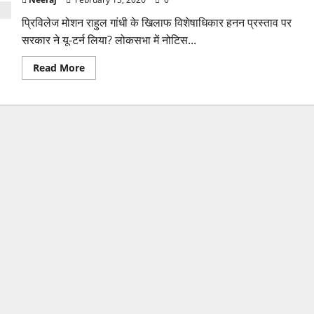
प्रिविलेज मोशन राहुल गांधी के खिलाफ विशेषाधिकार हनन प्रस्ताव पर
सरकार ने यू-टर्न लिया? लोकसभा में नोटिस...
Read
Read More
more
about
राहुल
गांधी
पर
प्रिविलेज
मोशन
से
सरकार
पीछे
हटी?
यू-
टर्न
या
नई
साजिश
–
क्या
है
असल
खेल?