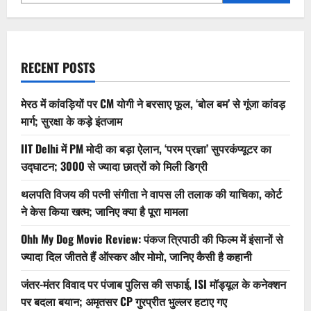
जनवरी
2026
में
₹20,000
तक
महंगी
हुई
RECENT POSTS
–
अभी
कितनी
पड़ेगी?
मेरठ में कांवड़ियों पर CM योगी ने बरसाए फूल, ‘बोल बम’ से गूंजा कांवड़
मार्ग; सुरक्षा के कड़े इंतजाम
IIT Delhi में PM मोदी का बड़ा ऐलान, ‘परम प्रज्ञा’ सुपरकंप्यूटर का
उद्घाटन; 3000 से ज्यादा छात्रों को मिली डिग्री
थलपति विजय की पत्नी संगीता ने वापस ली तलाक की याचिका, कोर्ट
ने केस किया खत्म; जानिए क्या है पूरा मामला
Ohh My Dog Movie Review: पंकज त्रिपाठी की फिल्म में इंसानों से
ज्यादा दिल जीतते हैं ऑस्कर और मोमो, जानिए कैसी है कहानी
जंतर-मंतर विवाद पर पंजाब पुलिस की सफाई, ISI मॉड्यूल के कनेक्शन
पर बदला बयान; अमृतसर CP गुरप्रीत भुल्लर हटाए गए