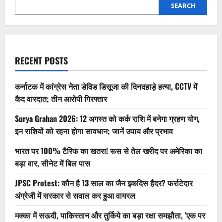
मैच
SEARCH
10
जीसीसी
महिला
टी20आई
चैंपियनशिप
2025
–
RECENT POSTS
स्क्वॉड,
देखने
लायक
खिलाड़ी,
कर्नाटक में कांग्रेस नेता डेविड डिसूजा की दिनदहाड़े हत्या, CCTV में
लाइव
स्ट्रीमिंग!
कैद वारदात; तीन आरोपी गिरफ्तार
Surya Grahan 2026: 12 अगस्त को कर्क राशि में बनेगा ग्रहण योग,
इन राशियों को रहना होगा सावधान; जानें उपाय और प्रभाव
भारत पर 100% टैरिफ का खतरा! रूस से तेल खरीद पर अमेरिका का
बड़ा वार, सीनेट में बिल पास
JPSC Protest: कौन है 13 साल का जैन इकदिस हैदर? फर्राटेदार
अंग्रेजी में सरकार से सवाल कर हुआ वायरल
मक्का में सऊदी, पाकिस्तान और तुर्किये का बड़ा रक्षा समझौता, ‘एक पर