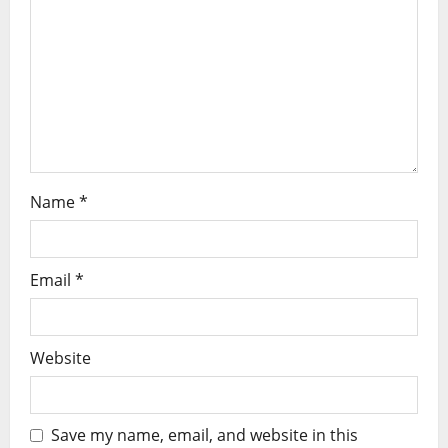
t
i
o
n
Name
*
Email
*
Website
Save my name, email, and website in this