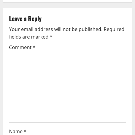
a
v
Leave a Reply
Your email address will not be published.
Required
i
fields are marked
*
g
Comment
*
a
t
i
o
n
Name
*