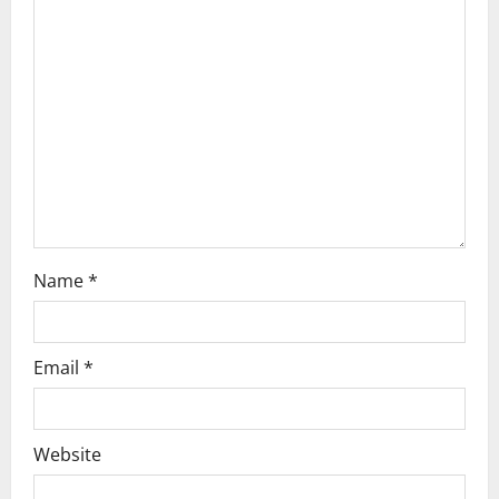
a
t
i
o
n
Name
*
Email
*
Website