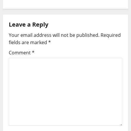
n
a
Leave a Reply
v
Your email address will not be published.
Required
i
fields are marked
*
g
Comment
*
a
t
i
o
n