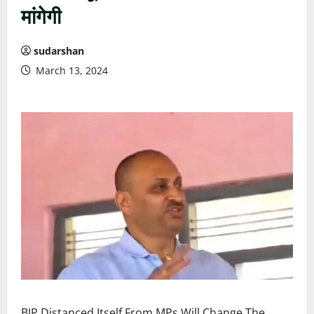
मांगेगी
sudarshan
March 13, 2024
BJP Distanced Itself From MPs Will Change The