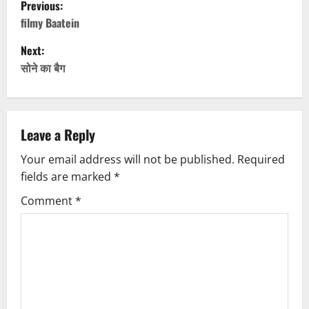
P
Previous:
o
filmy Baatein
Next:
s
सोने का बैग
t
n
Leave a Reply
a
Your email address will not be published.
Required
v
fields are marked
*
i
Comment
*
g
a
t