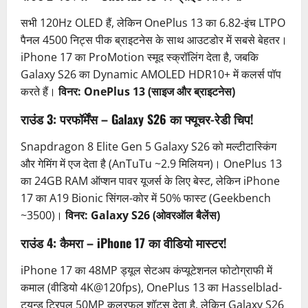
सभी 120Hz OLED हैं, लेकिन OnePlus 13 का 6.82-इंच LTPO
पैनल 4500 निट्स पीक ब्राइटनेस के साथ आउटडोर में सबसे बेहतर।
iPhone 17 का ProMotion स्मूद स्क्रॉलिंग देता है, जबकि
Galaxy S26 का Dynamic AMOLED HDR10+ में कलर्स पॉप
करते हैं।
विनर: OnePlus 13 (साइज और ब्राइटनेस)
राउंड 3: परफॉर्मेंस – Galaxy S26 का फ्यूचर-रेडी चिप!
Snapdragon 8 Elite Gen 5 Galaxy S26 को मल्टीटास्किंग
और गेमिंग में एज देता है (AnTuTu ~2.9 मिलियन)। OnePlus 13
का 24GB RAM ऑप्शन पावर यूजर्स के लिए बेस्ट, लेकिन iPhone
17 का A19 Bionic सिंगल-कोर में 50% फास्ट (Geekbench
~3500)।
विनर: Galaxy S26 (ओवरऑल बैलेंस)
राउंड 4: कैमरा – iPhone 17 का वीडियो मास्टर!
iPhone 17 का 48MP ड्यूल सेटअप कंप्यूटेशनल फोटोग्राफी में
कमाल (वीडियो 4K@120fps), OnePlus 13 का Hasselblad-
ट्यून्ड ट्रिपल 50MP कलरफुल शॉट्स देता है, लेकिन Galaxy S26