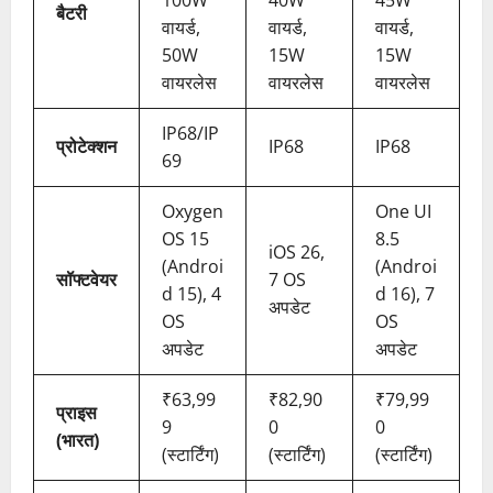
बैटरी
वायर्ड,
वायर्ड,
वायर्ड,
50W
15W
15W
वायरलेस
वायरलेस
वायरलेस
IP68/IP
प्रोटेक्शन
IP68
IP68
69
Oxygen
One UI
OS 15
8.5
iOS 26,
(Androi
(Androi
सॉफ्टवेयर
7 OS
d 15), 4
d 16), 7
अपडेट
OS
OS
अपडेट
अपडेट
₹63,99
₹82,90
₹79,99
प्राइस
9
0
0
(भारत)
(स्टार्टिंग)
(स्टार्टिंग)
(स्टार्टिंग)