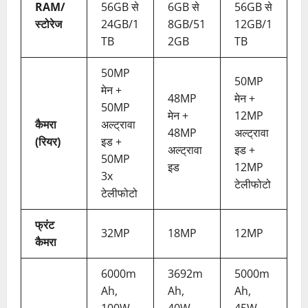
RAM/
56GB से
6GB से
56GB से
स्टोरेज
24GB/1
8GB/51
12GB/1
TB
2GB
TB
50MP
50MP
मेन +
48MP
मेन +
50MP
मेन +
12MP
कैमरा
अल्ट्रावा
48MP
अल्ट्रावा
(रियर)
इड +
अल्ट्रावा
इड +
50MP
इड
12MP
3x
टेलीफोटो
टेलीफोटो
फ्रंट
32MP
18MP
12MP
कैमरा
6000m
3692m
5000m
Ah,
Ah,
Ah,
100W
40W
45W