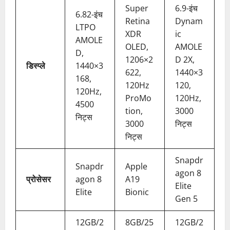
Super
6.9-इंच
6.82-इंच
Retina
Dynam
LTPO
XDR
ic
AMOLE
OLED,
AMOLE
D,
1206×2
D 2X,
डिस्प्ले
1440×3
622,
1440×3
168,
120Hz
120,
120Hz,
ProMo
120Hz,
4500
tion,
3000
निट्स
3000
निट्स
निट्स
Snapdr
Snapdr
Apple
agon 8
प्रोसेसर
agon 8
A19
Elite
Elite
Bionic
Gen 5
12GB/2
8GB/25
12GB/2