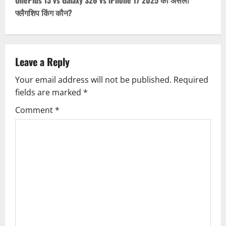
t
फ्लैगशिप किंग कौन?
n
a
Leave a Reply
v
Your email address will not be published.
Required
fields are marked
*
i
Comment
*
g
a
t
i
o