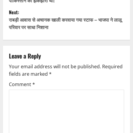
पाकिस्तान को झकझोरा था!
s
Next:
t
राबड़ी आवास से अचानक खाली करवाया गया स्टाफ – भाजपा ने लालू
परिवार पर साधा निशाना
n
a
v
Leave a Reply
Your email address will not be published.
Required
i
fields are marked
*
g
Comment
*
a
t
i
o