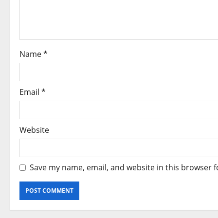
t
i
o
Name
*
n
Email
*
Website
Save my name, email, and website in this browser f