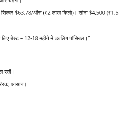
और चढ़ेगी।
िल्वर $63.78/औंस (₹2 लाख किलो)। सोना $4,500 (₹1.5
 लिए बेस्ट – 12-18 महीने में डबलिंग पॉसिबल।”
ाल रखें।
िस्क, आसान।