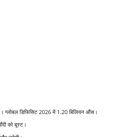
़ेगा। ग्लोबल डिफिसिट 2026 में 1.20 बिलियन औंस।
दी को बूस्ट।