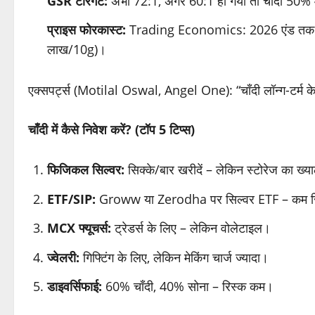
GSR टारगेट:
अभी 72:1, अगर 60:1 हो गया तो चाँदी 50% 
प्राइस फोरकास्ट:
Trading Economics: 2026 एंड तक स
लाख/10g)।
एक्सपर्ट्स (Motilal Oswal, Angel One): “चाँदी लॉन्ग-टर्म के
चाँदी में कैसे निवेश करें? (टॉप 5 टिप्स)
फिजिकल सिल्वर:
सिक्के/बार खरीदें – लेकिन स्टोरेज का ख्य
ETF/SIP:
Groww या Zerodha पर सिल्वर ETF – कम र
MCX फ्यूचर्स:
ट्रेडर्स के लिए – लेकिन वोलेटाइल।
ज्वेलरी:
गिफ्टिंग के लिए, लेकिन मेकिंग चार्ज ज्यादा।
डाइवर्सिफाई:
60% चाँदी, 40% सोना – रिस्क कम।