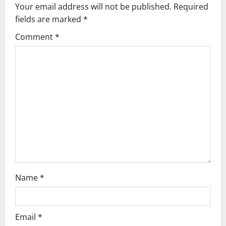
Your email address will not be published.
Required
i
fields are marked
*
g
Comment
*
a
t
i
o
n
Name
*
Email
*