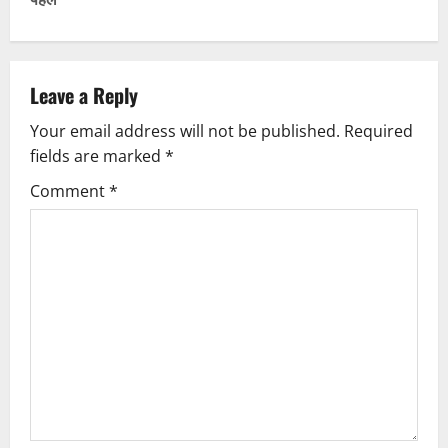
n
a
v
Leave a Reply
Your email address will not be published.
Required
i
fields are marked
*
g
Comment
*
a
t
i
o
n