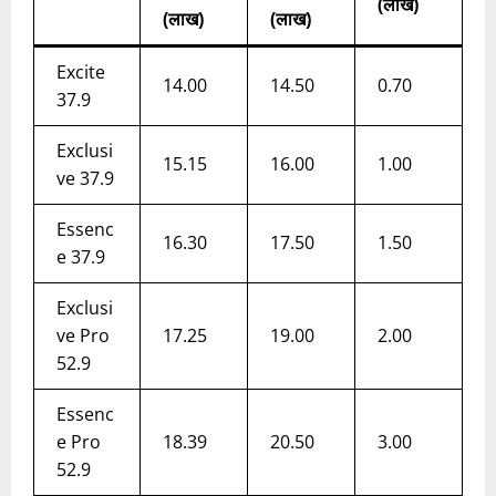
(लाख)
(लाख)
(लाख)
Excite
14.00
14.50
0.70 ​
37.9
Exclusi
15.15
16.00
1.00 ​
ve 37.9
Essenc
16.30
17.50
1.50
e 37.9
Exclusi
ve Pro
17.25
19.00
2.00 ​
52.9
Essenc
e Pro
18.39
20.50
3.00 ​
52.9