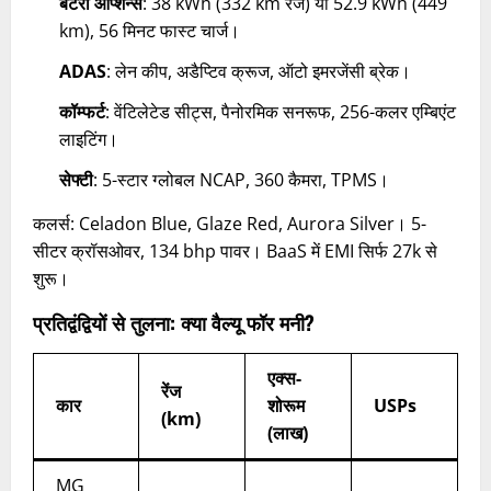
बैटरी ऑप्शन्स
: 38 kWh (332 km रेंज) या 52.9 kWh (449
km), 56 मिनट फास्ट चार्ज।
ADAS
: लेन कीप, अडैप्टिव क्रूज, ऑटो इमरजेंसी ब्रेक।
कॉम्फर्ट
: वेंटिलेटेड सीट्स, पैनोरमिक सनरूफ, 256-कलर एम्बिएंट
लाइटिंग।
सेफ्टी
: 5-स्टार ग्लोबल NCAP, 360 कैमरा, TPMS।
कलर्स: Celadon Blue, Glaze Red, Aurora Silver। 5-
सीटर क्रॉसओवर, 134 bhp पावर। BaaS में EMI सिर्फ 27k से
शुरू।​
प्रतिद्वंद्वियों से तुलना: क्या वैल्यू फॉर मनी?
एक्स-
रेंज
कार
शोरूम
USPs
(km)
(लाख)
MG